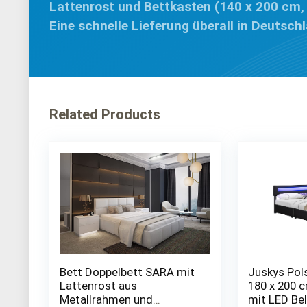
Lattenrost und Bettkasten (140 x 200 cm
Eine schnelle Lieferung überall in Deutsch
Related Products
Bett Doppelbett SARA mit
Juskys Pols
Lattenrost aus
180 x 200 c
Metallrahmen und
mit LED Be