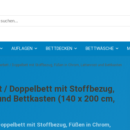
AUFLAGEN
BETTDECKEN
BETTWÄSCHE
M
rbett / Doppelbett mit Stoffbezug, Füßen in Chrom, Lattenrost und Bettkasten
 / Doppelbett mit Stoffbezug,
und Bettkasten (140 x 200 cm,
Doppelbett mit Stoffbezug, Füßen in Chrom,