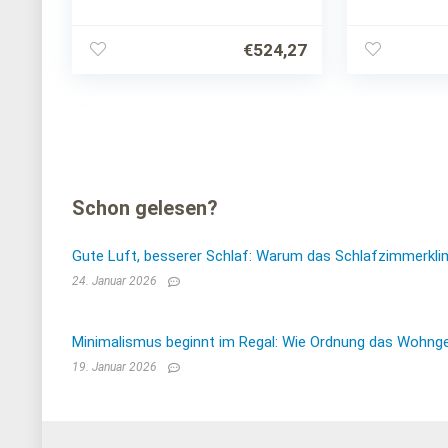
Bettkasten Polsterbett
Lattenrost
Bettgestell Schlafzimmer
Kunstleder
(180 x 200 cm), Madryt 920
Doppelbett
€
524,27
Schon gelesen?
Gute Luft, besserer Schlaf: Warum das Schlafzimmerkli
24. Januar 2026
Minimalismus beginnt im Regal: Wie Ordnung das Wohnge
19. Januar 2026