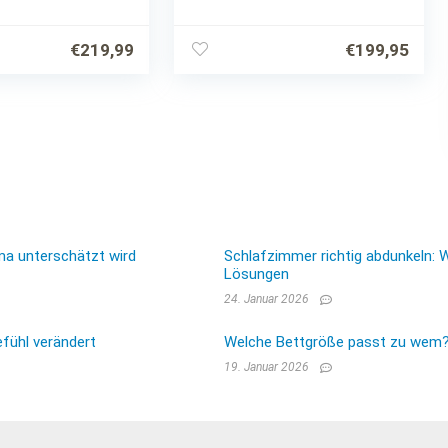
 – Holz &
Kunstlederbett, in
 – schwarz –
schwarz, 120 x 200 cm,
 Kingsize Bett
inklusive Lattenrost
€
219,99
€
199,95
ma unterschätzt wird
Schlafzimmer richtig abdunkeln: 
Lösungen
24. Januar 2026
fühl verändert
Welche Bettgröße passt zu wem? E
19. Januar 2026