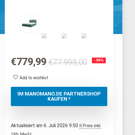
Ursprüngli
Aktueller
€
779,99
€
77.999,00
- 99%
Preis
Preis
war:
ist:
Add to wishlist
€77.999,0
€779,99.
IM MANOMANO.DE PARTNERSHOP
KAUFEN *
Aktualisiert am 6. Juli 2026 9:50
II Preis inkl.
19% MwSt.