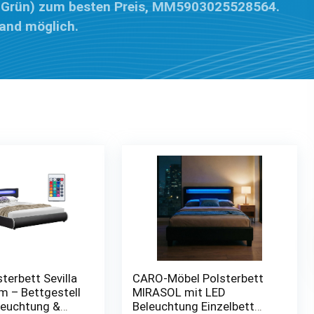
, Grün) zum besten Preis, MM5903025528564.
land möglich.
terbett Sevilla
CARO-Möbel Polsterbett
m – Bettgestell
MIRASOL mit LED
leuchtung &
Beleuchtung Einzelbett