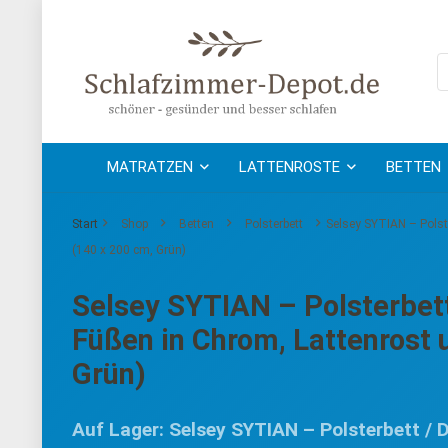
MATRATZEN
LATTENROSTE
BETTEN
Start
Shop
Betten
Polsterbett
Selsey SYTIAN – Polste
(140 x 200 cm, Grün)
Selsey SYTIAN – Polsterbett
Füßen in Chrom, Lattenrost 
Grün)
Auf Lager: Selsey SYTIAN – Polsterbett / 