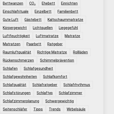
Bettwanzen
CO₂
Ehebett
Einrichten
Einschlafrituale
Einzelbett
Familienbett
Gute Luft
Gästebett
Kaltschaummatratze
Körpergewicht
Lichtquellen
Liegegefühl
Luftfeuchtigkeit
Luftmatratze
Matratze
Matratzen
Paarbett
Ratgeber
Raumluftqualität
Richtige Matratze
Rollläden
Rückenschmerzen
Schimmelprävention
Schlafen
Schlafgesundheit
Schlafgewohnheiten
Schlafkomfort
Schlafqualität
Schlafratgeber
Schlafrhythmus
Schlafstörungen
Schlaftyp
Schlafzimmer
Schlafzimmerplanung
Schwergewichtig
Seitenschläfer
Tipps
Trends
Wirbelsäule