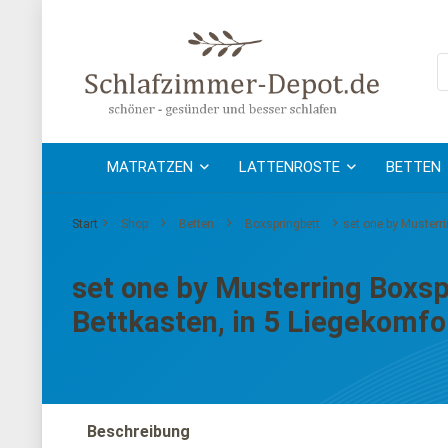
MATRATZEN
LATTENROSTE
BETTEN
Start
Shop
Betten
Boxspringbett
set one by Musterri
set one by Musterring Boxspr
Bettkasten, in 5 Liegekomfo
Beschreibung