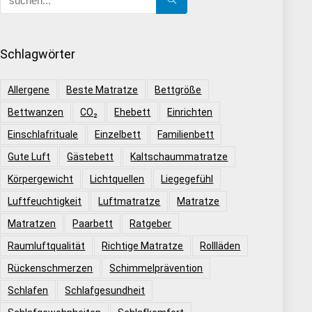
Schlagwörter
Allergene
Beste Matratze
Bettgröße
Bettwanzen
CO₂
Ehebett
Einrichten
Einschlafrituale
Einzelbett
Familienbett
Gute Luft
Gästebett
Kaltschaummatratze
Körpergewicht
Lichtquellen
Liegegefühl
Luftfeuchtigkeit
Luftmatratze
Matratze
Matratzen
Paarbett
Ratgeber
Raumluftqualität
Richtige Matratze
Rollläden
Rückenschmerzen
Schimmelprävention
Schlafen
Schlafgesundheit