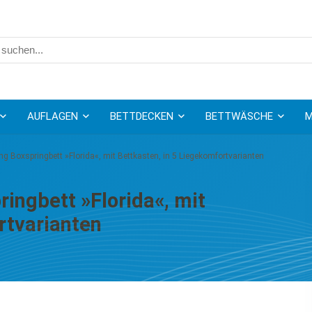
AUFLAGEN
BETTDECKEN
BETTWÄSCHE
M
ng Boxspringbett »Florida«, mit Bettkasten, in 5 Liegekomfortvarianten
ingbett »Florida«, mit
rtvarianten