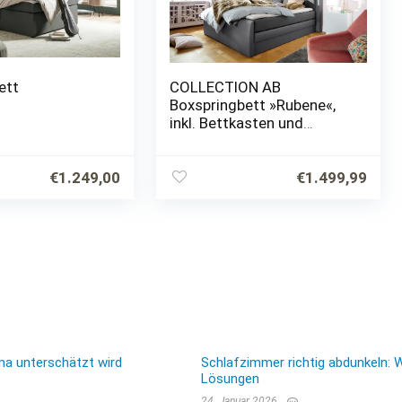
ett
COLLECTION AB
Boxspringbett »Rubene«,
inkl. Bettkasten und
Topper
€
1.249,00
€
1.499,99
ma unterschätzt wird
Schlafzimmer richtig abdunkeln: 
Lösungen
24. Januar 2026