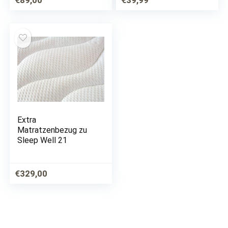
€
89,00
€
39,99
Verschiedene Höhen
Allergiker bei
(180 x 200 x 25 cm.)
Hausstaubmilben
Allergie
Extra
Matratzenbezug zu
Sleep Well 21
€
329,00