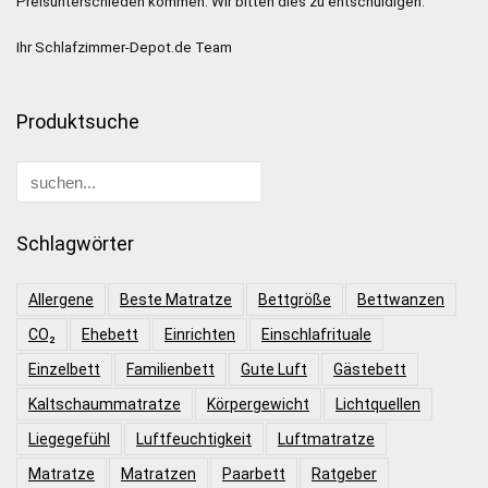
Preisunterschieden kommen. Wir bitten dies zu entschuldigen.
Ihr Schlafzimmer-Depot.de Team
Produktsuche
Schlagwörter
Allergene
Beste Matratze
Bettgröße
Bettwanzen
CO₂
Ehebett
Einrichten
Einschlafrituale
Einzelbett
Familienbett
Gute Luft
Gästebett
Kaltschaummatratze
Körpergewicht
Lichtquellen
Liegegefühl
Luftfeuchtigkeit
Luftmatratze
Matratze
Matratzen
Paarbett
Ratgeber