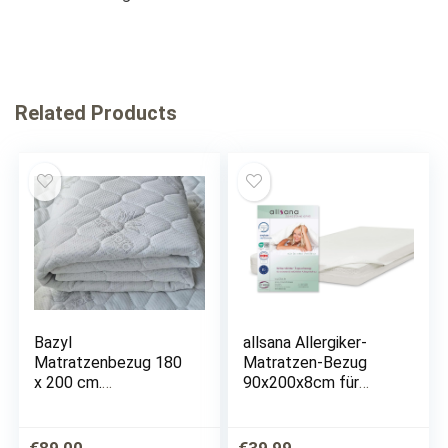
Related Products
Bazyl
allsana Allergiker-
Matratzenbezug 180
Matratzen-Bezug
x 200 cm.
90x200x8cm für
Matratzenschoner
Topper Anti Milben
versteppt mit
Encasing,
Reißverschluss
Topperbezug für