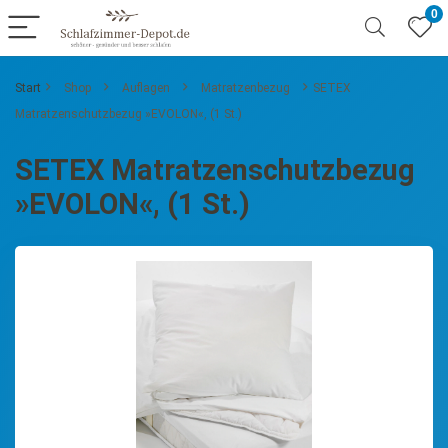
0
Start
Shop
Auflagen
Matratzenbezug
SETEX
Matratzenschutzbezug »EVOLON«, (1 St.)
SETEX Matratzenschutzbezug
»EVOLON«, (1 St.)