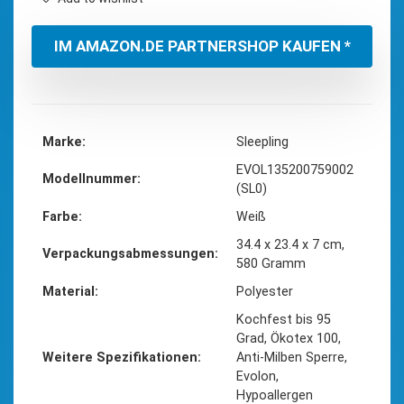
IM AMAZON.DE PARTNERSHOP KAUFEN *
Marke
‎Sleepling
‎EVOL135200759002
Modellnummer
(SL0)
Farbe
‎Weiß
‎34.4 x 23.4 x 7 cm,
Verpackungsabmessungen
580 Gramm
Material
‎Polyester
‎Kochfest bis 95
Grad, Ökotex 100,
Weitere Spezifikationen
Anti-Milben Sperre,
Evolon,
Hypoallergen