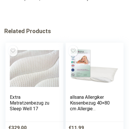
Related Products
Extra
allsana Allergiker
Matratzenbezug zu
Kissenbezug 40×80
Sleep Well 17
cm Allergie
Bettwäsche Anti
Milben Encasing
Milbenschutz für
€
329,00
€
11,99