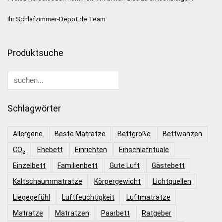
Ihr Schlafzimmer-Depot.de Team
Produktsuche
Schlagwörter
Allergene
Beste Matratze
Bettgröße
Bettwanzen
CO₂
Ehebett
Einrichten
Einschlafrituale
Einzelbett
Familienbett
Gute Luft
Gästebett
Kaltschaummatratze
Körpergewicht
Lichtquellen
Liegegefühl
Luftfeuchtigkeit
Luftmatratze
Matratze
Matratzen
Paarbett
Ratgeber