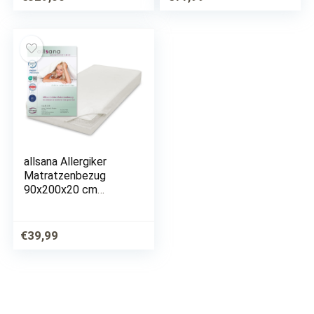
Hausstauballergiker
allsana Allergiker
Matratzenbezug
90x200x20 cm
Allergie Bettwäsche
Anti Milben Encasing
Milbenschutz für
€
39,99
Hausstauballergiker