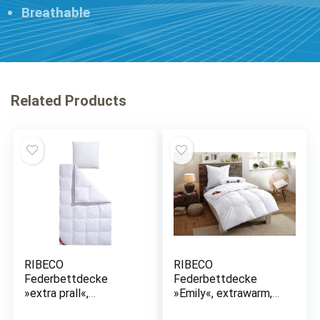
Breathable
Related Products
RIBECO
RIBECO
Federbettdecke
Federbettdecke
»extra prall«,
»Emily«, extrawarm,
extrawarm, Füllung
Füllung 100% Federn,