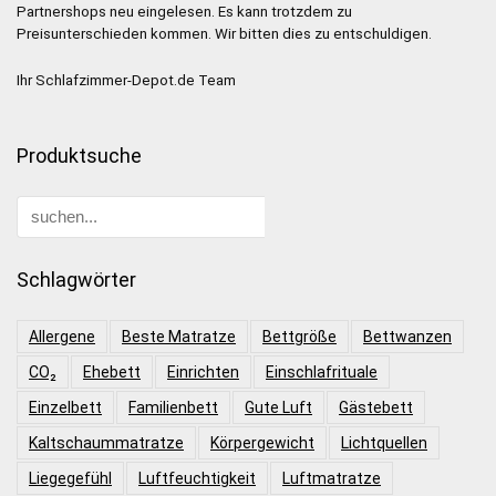
Partnershops neu eingelesen. Es kann trotzdem zu
Preisunterschieden kommen. Wir bitten dies zu entschuldigen.
Ihr Schlafzimmer-Depot.de Team
Produktsuche
Schlagwörter
Allergene
Beste Matratze
Bettgröße
Bettwanzen
CO₂
Ehebett
Einrichten
Einschlafrituale
Einzelbett
Familienbett
Gute Luft
Gästebett
Kaltschaummatratze
Körpergewicht
Lichtquellen
Liegegefühl
Luftfeuchtigkeit
Luftmatratze