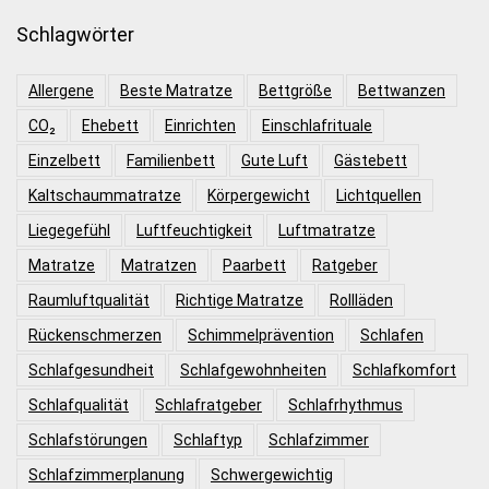
Schlagwörter
Allergene
Beste Matratze
Bettgröße
Bettwanzen
CO₂
Ehebett
Einrichten
Einschlafrituale
Einzelbett
Familienbett
Gute Luft
Gästebett
Kaltschaummatratze
Körpergewicht
Lichtquellen
Liegegefühl
Luftfeuchtigkeit
Luftmatratze
Matratze
Matratzen
Paarbett
Ratgeber
Raumluftqualität
Richtige Matratze
Rollläden
Rückenschmerzen
Schimmelprävention
Schlafen
Schlafgesundheit
Schlafgewohnheiten
Schlafkomfort
Schlafqualität
Schlafratgeber
Schlafrhythmus
Schlafstörungen
Schlaftyp
Schlafzimmer
Schlafzimmerplanung
Schwergewichtig