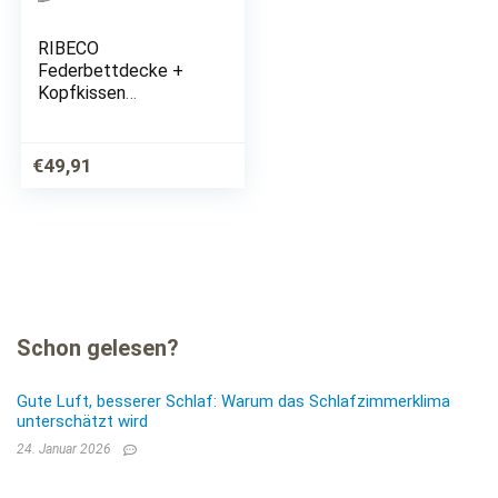
RIBECO
Federbettdecke +
Kopfkissen
»Überraschungspaket
«, (Spar-Set),
LAGERRÄUMUNG!
€
49,91
Solange der Vorrat
reicht!
Schon gelesen?
Gute Luft, besserer Schlaf: Warum das Schlafzimmerklima
unterschätzt wird
24. Januar 2026