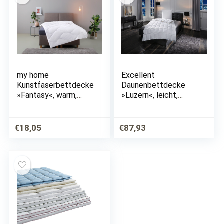
my home
Excellent
Kunstfaserbettdecke
Daunenbettdecke
»Fantasy«, warm,
»Luzern«, leicht,
Füllung Klimafaser,
Füllung 100% Daunen,
Bezug
Bezug 100%
Microfaserfeingeweb
Baumwolle, (1 St.),
€
18,05
€
87,93
e, (1 St.)
Wohlfühlkomfort
durch Naturfüllung