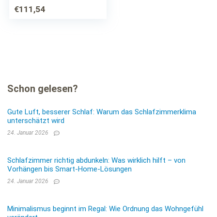
100% Baumwolle, (1
€
111,54
St.), kontrollierte
Qualität vom
Prüfinstitut…
Schon gelesen?
Gute Luft, besserer Schlaf: Warum das Schlafzimmerklima
unterschätzt wird
24. Januar 2026
Schlafzimmer richtig abdunkeln: Was wirklich hilft – von
Vorhängen bis Smart-Home-Lösungen
24. Januar 2026
Minimalismus beginnt im Regal: Wie Ordnung das Wohngefühl