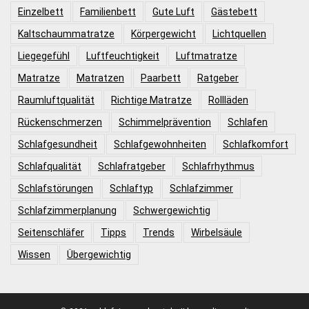
Einzelbett
Familienbett
Gute Luft
Gästebett
Kaltschaummatratze
Körpergewicht
Lichtquellen
Liegegefühl
Luftfeuchtigkeit
Luftmatratze
Matratze
Matratzen
Paarbett
Ratgeber
Raumluftqualität
Richtige Matratze
Rollläden
Rückenschmerzen
Schimmelprävention
Schlafen
Schlafgesundheit
Schlafgewohnheiten
Schlafkomfort
Schlafqualität
Schlafratgeber
Schlafrhythmus
Schlafstörungen
Schlaftyp
Schlafzimmer
Schlafzimmerplanung
Schwergewichtig
Seitenschläfer
Tipps
Trends
Wirbelsäule
Wissen
Übergewichtig