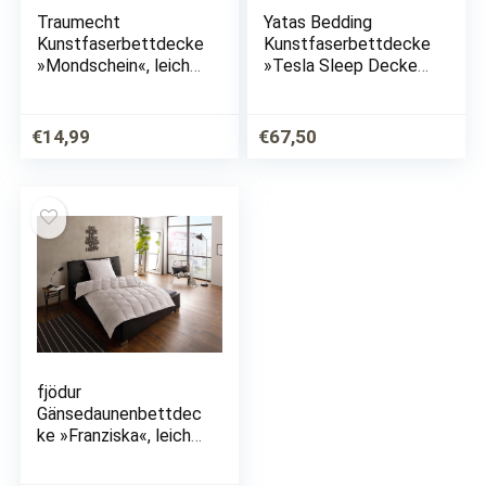
Traumecht
Yatas Bedding
Kunstfaserbettdecke
Kunstfaserbettdecke
»Mondschein«, leicht,
»Tesla Sleep Decke«,
Füllung Polyester,
(1 St.)
Bezug Polyester oder
antibakteriellen
€
14,99
€
67,50
Microfaser, (1 St.),
Bettdecke (warm)…
fjödur
Gänsedaunenbettdec
ke »Franziska«, leicht,
Füllung 100%
Gänsedaunen, Bezug