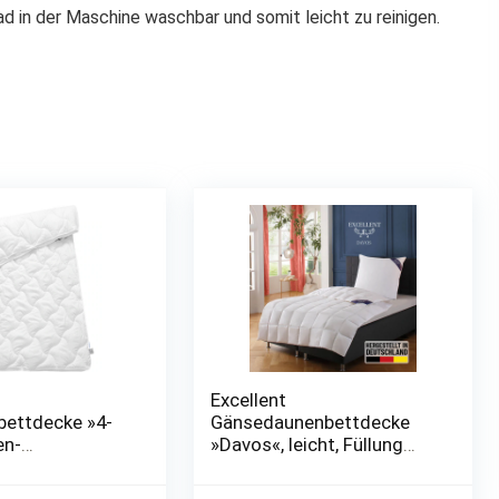
ad in der Maschine waschbar und somit leicht zu reinigen.
Excellent
bettdecke »4-
Gänsedaunenbettdecke
en-
»Davos«, leicht, Füllung
«, 4-
100% Gänsedaunen, Bezug
, (1 St.), Im
100% Baumwolle, (1 St.),