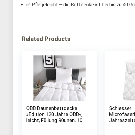
✅ Pflegeleicht – die Bettdecke ist bei bis zu 40 Gr
Related Products
OBB Daunenbettdecke
Schiesser
»Edition 120 Jahre OBB«,
Microfaser
leicht, Füllung 90unen, 10%
Jahreszeit
Federn, Bezug 100%
Steppdecke
Baumwolle, (1 St.),
Jahreszeiten