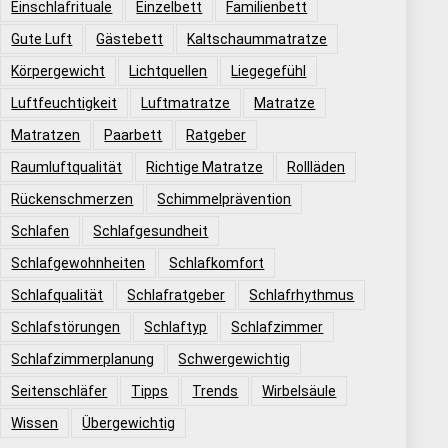
Einschlafrituale
Einzelbett
Familienbett
Gute Luft
Gästebett
Kaltschaummatratze
Körpergewicht
Lichtquellen
Liegegefühl
Luftfeuchtigkeit
Luftmatratze
Matratze
Matratzen
Paarbett
Ratgeber
Raumluftqualität
Richtige Matratze
Rollläden
Rückenschmerzen
Schimmelprävention
Schlafen
Schlafgesundheit
Schlafgewohnheiten
Schlafkomfort
Schlafqualität
Schlafratgeber
Schlafrhythmus
Schlafstörungen
Schlaftyp
Schlafzimmer
Schlafzimmerplanung
Schwergewichtig
Seitenschläfer
Tipps
Trends
Wirbelsäule
Wissen
Übergewichtig