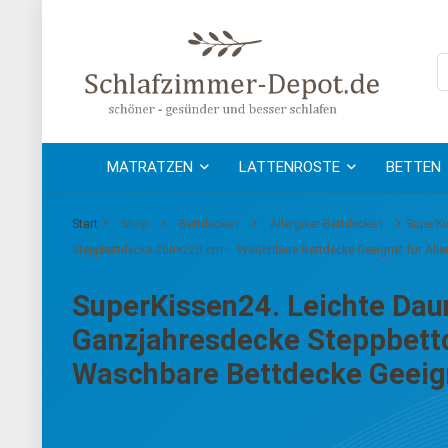
MATRATZEN
LATTENROSTE
BETTEN
Start
Shop
Bettdecken
Allergiker Bettdecken
SuperKi
Steppbettdecke 200×220 cm – Waschbare Bettdecke Geeignet für Aller
SuperKissen24. Leichte Dau
Ganzjahresdecke Steppbet
Waschbare Bettdecke Geeign