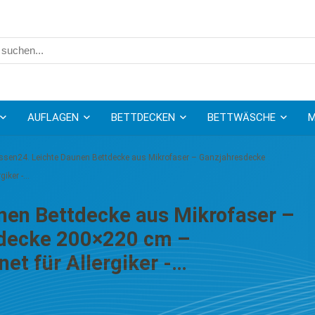
AUFLAGEN
BETTDECKEN
BETTWÄSCHE
M
ssen24. Leichte Daunen Bettdecke aus Mikrofaser – Ganzjahresdecke
giker -…
nen Bettdecke aus Mikrofaser –
tdecke 200×220 cm –
et für Allergiker -…