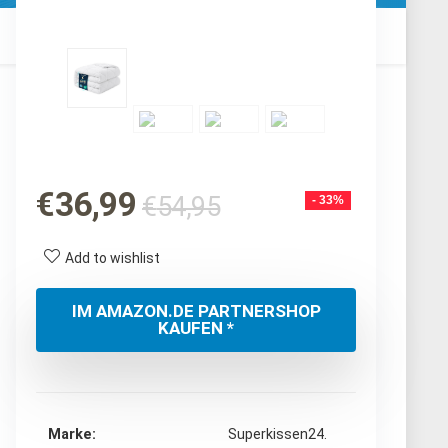
Ursprünglicher
Aktueller
€
36,99
€
54,95
- 33%
Preis
Preis
war:
ist:
Add to wishlist
€54,95
€36,99.
IM AMAZON.DE PARTNERSHOP
KAUFEN *
Marke
‎Superkissen24.