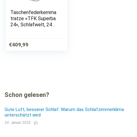
Taschenfederkernma
tratze »TFK Superba
24«, Schlafwelt, 24
cm hoch, 1000
Federn, 7-Zonnen
Tonnentaschenfeder
€
409,99
kern, die kompakte
Matratze mit…
Schon gelesen?
Gute Luft, besserer Schlaf: Warum das Schlafzimmerklima
unterschätzt wird
24. Januar 2026