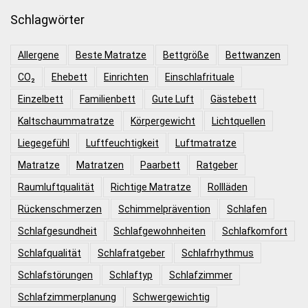
Schlagwörter
Allergene
Beste Matratze
Bettgröße
Bettwanzen
CO₂
Ehebett
Einrichten
Einschlafrituale
Einzelbett
Familienbett
Gute Luft
Gästebett
Kaltschaummatratze
Körpergewicht
Lichtquellen
Liegegefühl
Luftfeuchtigkeit
Luftmatratze
Matratze
Matratzen
Paarbett
Ratgeber
Raumluftqualität
Richtige Matratze
Rollläden
Rückenschmerzen
Schimmelprävention
Schlafen
Schlafgesundheit
Schlafgewohnheiten
Schlafkomfort
Schlafqualität
Schlafratgeber
Schlafrhythmus
Schlafstörungen
Schlaftyp
Schlafzimmer
Schlafzimmerplanung
Schwergewichtig