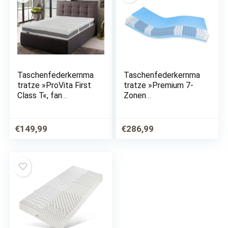
Taschenfederkernma
Taschenfederkernma
tratze »ProVita First
tratze »Premium 7-
Class T«, fan
Zonen
Schlafkomfort
Taschenfederkernma
Exklusiv, 24 cm hoch,
tratze«, AM
1034 Federn,
Qualitätsmatratzen,
€
149,99
€
286,99
Bestseller-Matratze,
24.0 cm hoch,
Made in Germany -…
Raumgewicht: 35, 480
Federn, 80×200 cm