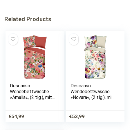
Related Products
Descanso
Descanso
Wendebettwäsche
Wendebettwäsche
»Amalia«, (2 tlg.), mit
»Novara«, (2 tlg.), mit
Biese
Biese
€
54,99
€
53,99