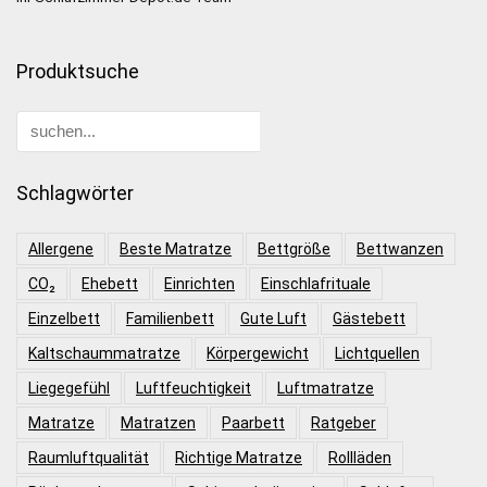
Produktsuche
Schlagwörter
Allergene
Beste Matratze
Bettgröße
Bettwanzen
CO₂
Ehebett
Einrichten
Einschlafrituale
Einzelbett
Familienbett
Gute Luft
Gästebett
Kaltschaummatratze
Körpergewicht
Lichtquellen
Liegegefühl
Luftfeuchtigkeit
Luftmatratze
Matratze
Matratzen
Paarbett
Ratgeber
Raumluftqualität
Richtige Matratze
Rollläden