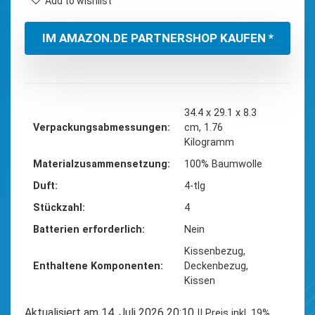
Add to wishlist
IM AMAZON.DE PARTNERSHOP KAUFEN *
‎34.4 x 29.1 x 8.3
Verpackungsabmessungen
cm, 1.76
Kilogramm
Materialzusammensetzung
‎100% Baumwolle
Duft
‎4-tlg
Stückzahl
‎4
Batterien erforderlich
‎Nein
‎Kissenbezug,
Enthaltene Komponenten
Deckenbezug,
Kissen
Aktualisiert am 14. Juli 2026 20:10
II Preis inkl. 19%