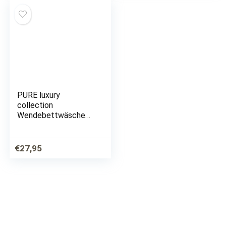
PURE luxury
collection
Wendebettwäsche
»Hans«, (2 tlg.), 100%
Mikrofaser
€
27,95