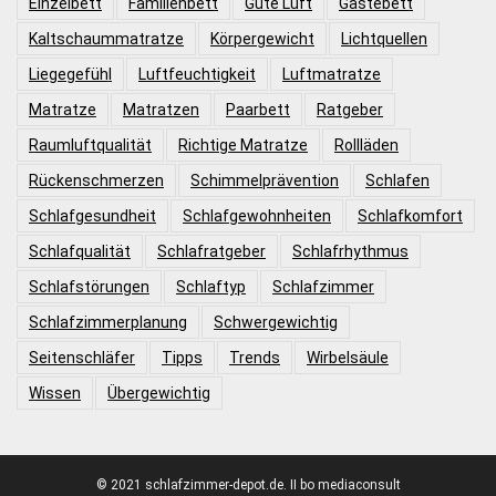
Einzelbett
Familienbett
Gute Luft
Gästebett
Kaltschaummatratze
Körpergewicht
Lichtquellen
Liegegefühl
Luftfeuchtigkeit
Luftmatratze
Matratze
Matratzen
Paarbett
Ratgeber
Raumluftqualität
Richtige Matratze
Rollläden
Rückenschmerzen
Schimmelprävention
Schlafen
Schlafgesundheit
Schlafgewohnheiten
Schlafkomfort
Schlafqualität
Schlafratgeber
Schlafrhythmus
Schlafstörungen
Schlaftyp
Schlafzimmer
Schlafzimmerplanung
Schwergewichtig
Seitenschläfer
Tipps
Trends
Wirbelsäule
Wissen
Übergewichtig
© 2021 schlafzimmer-depot.de. II bo mediaconsult