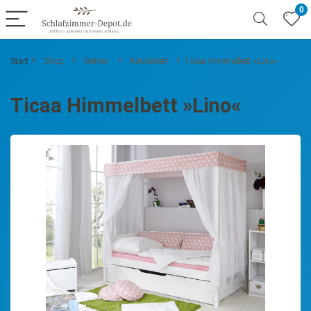
0
Start
Shop
Betten
Kinderbett
Ticaa Himmelbett »Lino«
Ticaa Himmelbett »Lino«