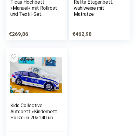
Ticaa Hochbett
Relita Etagenbett,
»Manuel« mit Rollrost
wahlweise mit
und Textil-Set
Matratze
wahlweise mit
Matratze, Kiefer
€
269,86
€
462,98
Kids Collective
Autobett »Kinderbett
Polizei in 70×140 und
80×160 cm«,
Spielbett Auto Bett,
in zwei Größen: