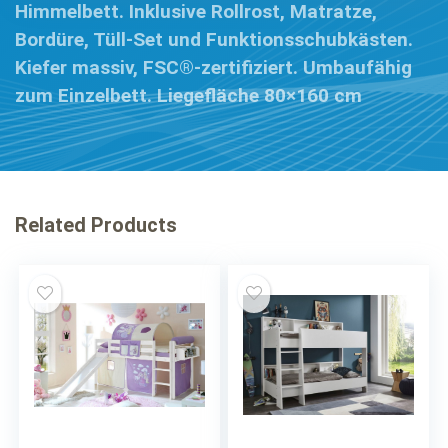
Himmelbett. Inklusive Rollrost, Matratze,
Bordüre, Tüll-Set und Funktionsschubkästen.
Kiefer massiv, FSC®-zertifiziert. Umbaufähig
zum Einzelbett. Liegefläche 80×160 cm
Related Products