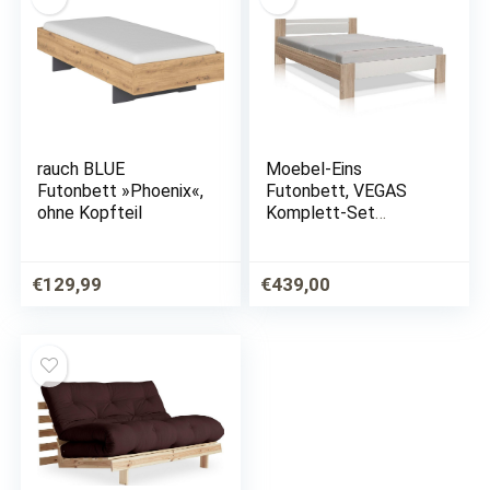
rauch BLUE
Moebel-Eins
Futonbett »Phoenix«,
Futonbett, VEGAS
ohne Kopfteil
Komplett-Set
Futonbett 140×200
cm inkl. Rollrost und
Matratze, Material
€
129,99
€
439,00
Dekorspanplatte,
Eiche
sonomafarbig/weiss