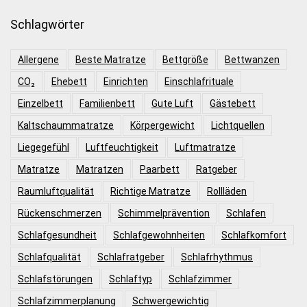
Schlagwörter
Allergene
Beste Matratze
Bettgröße
Bettwanzen
CO₂
Ehebett
Einrichten
Einschlafrituale
Einzelbett
Familienbett
Gute Luft
Gästebett
Kaltschaummatratze
Körpergewicht
Lichtquellen
Liegegefühl
Luftfeuchtigkeit
Luftmatratze
Matratze
Matratzen
Paarbett
Ratgeber
Raumluftqualität
Richtige Matratze
Rollläden
Rückenschmerzen
Schimmelprävention
Schlafen
Schlafgesundheit
Schlafgewohnheiten
Schlafkomfort
Schlafqualität
Schlafratgeber
Schlafrhythmus
Schlafstörungen
Schlaftyp
Schlafzimmer
Schlafzimmerplanung
Schwergewichtig