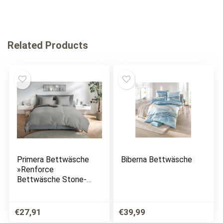
Related Products
Primera Bettwäsche
Biberna Bettwäsche
»Renforce
Bettwäsche Stone-
Washed«, (2 tlg.), mit
feinem Knitterlook
€
27,91
€
39,99