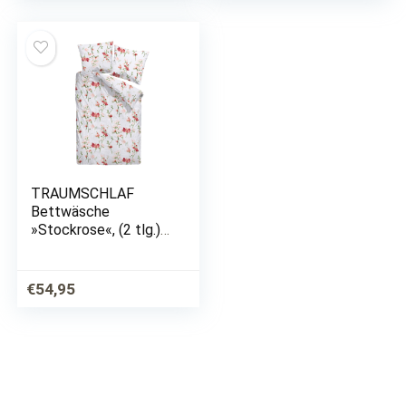
TRAUMSCHLAF
Bettwäsche
»Stockrose«, (2 tlg.),
warme weiche
Feinbiber Qualität
€
54,95