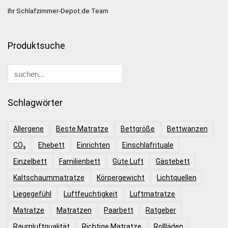
Ihr Schlafzimmer-Depot.de Team
Produktsuche
Schlagwörter
Allergene
Beste Matratze
Bettgröße
Bettwanzen
CO₂
Ehebett
Einrichten
Einschlafrituale
Einzelbett
Familienbett
Gute Luft
Gästebett
Kaltschaummatratze
Körpergewicht
Lichtquellen
Liegegefühl
Luftfeuchtigkeit
Luftmatratze
Matratze
Matratzen
Paarbett
Ratgeber
Raumluftqualität
Richtige Matratze
Rollläden