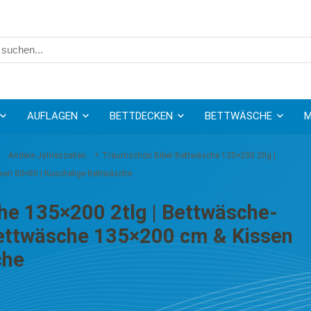
AUFLAGEN
BETTDECKEN
BETTWÄSCHE
M
Andere Jahreszeiten
Träumschön Biber Bettwäsche 135×200 2tlg |
sen 80×80 | Kuschelige Bettwäsche
e 135×200 2tlg | Bettwäsche-
 Bettwäsche 135×200 cm & Kissen
che