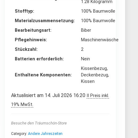
1.28 Kilogramm
Stofftyp
‎100% Baumwolle
Materialzusammensetzung
‎100% Baumwolle
Bearbeitungsart
‎Biber
Pflegehinweis
‎Maschinenwäsche
Stückzahl
‎2
Batterien erforderlich
‎Nein
‎Kissenbezug,
Enthaltene Komponenten
Deckenbezug,
Kissen
Aktualisiert am 14. Juli 2026 16:20
II Preis inkl.
19% MwSt.
Besuche den Träumschön-Store
Category:
Andere Jahreszeiten