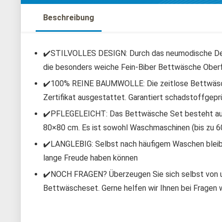
Beschreibung
✔️STILVOLLES DESIGN: Durch das neumodische Desi
die besonders weiche Fein-Biber Bettwäsche Oberf
✔️100% REINE BAUMWOLLE: Die zeitlose Bettwäsch
Zertifikat ausgestattet. Garantiert schadstoffgepr
✔️PFLEGELEICHT: Das Bettwäsche Set besteht au
80×80 cm. Es ist sowohl Waschmaschinen (bis zu 6
✔️LANGLEBIG: Selbst nach häufigem Waschen bleibt 
lange Freude haben können
✔️NOCH FRAGEN? Überzeugen Sie sich selbst von un
Bettwäscheset. Gerne helfen wir Ihnen bei Fragen w