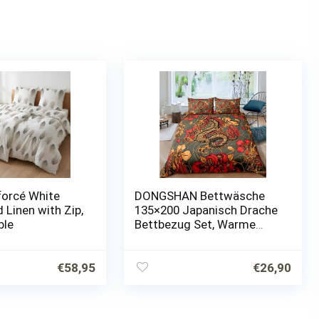
forcé White
DONGSHAN Bettwäsche
 Linen with Zip,
135×200 Japanisch Drache
ble
Bettbezug Set, Warme
Weiche Mikrofaser
Bettwäsche-Sets mit
Reißverschluss – 1
€
58,95
€
26,90
Bettbezüge und 1…