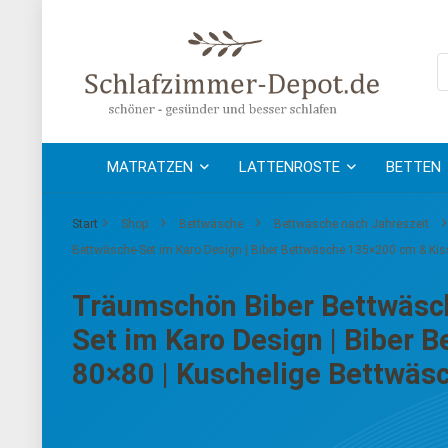
MATRATZEN
LATTENROSTE
BETTEN
Start
Shop
Bettwäsche
Bettwäsche nach Jahreszeit
Bettwäsche-Set im Karo Design | Biber Bettwäsche 135×200 cm & Kis
Träumschön Biber Bettwäsch
Set im Karo Design | Biber
80×80 | Kuschelige Bettwäs