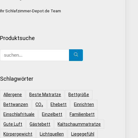
Ihr Schlafzimmer-Depot.de Team
Produktsuche
Schlagwörter
Allergene
Beste Matratze
Bettgröße
Bettwanzen
CO₂
Ehebett
Einrichten
Einschlafrituale
Einzelbett
Familienbett
Gute Luft
Gästebett
Kaltschaummatratze
Körpergewicht
Lichtquellen
Liegegefühl