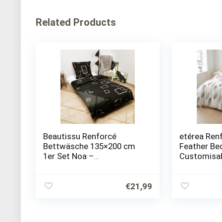
Related Products
Beautissu Renforcé
etérea Ren
Bettwäsche 135×200 cm
Feather Bed
1er Set Noa –
Customisa
Bettwäscheset 2teilig
100% Baumwoll
Bettwäsche mit
€
21,99
Reißverschluss –
Ganzjahresbettwäsche
Set…