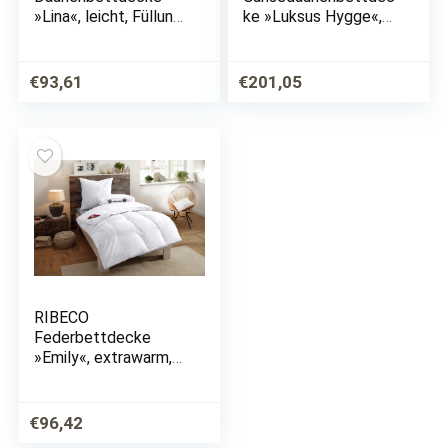
»Lina«, leicht, Füllung
ke »Luksus Hygge«,
90% Daunen & 10%
normal, Füllung 100%
Federn, Bezug 100%
Gänsedaunen, (1 St.)
Baumwolle, (1 St.),
€
93,61
€
201,05
Hochwertiges
Naturprodukt!
RIBECO
Federbettdecke
»Emily«, extrawarm,
Füllung 90% Federn
und 10% Daunen,
Bezug 100%
€
96,42
Baumwolle, (1 St.),