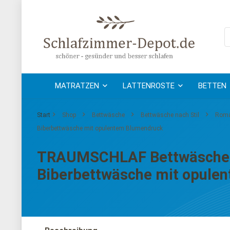
MATRATZEN
LATTENROSTE
BETTEN
Start
Shop
Bettwäsche
Bettwäsche nach Stil
Roma
Biberbettwäsche mit opulentem Blumendruck
TRAUMSCHLAF Bettwäsche »E
Biberbettwäsche mit opule