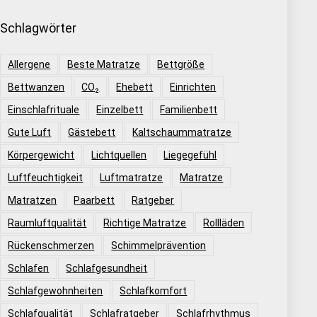
Schlagwörter
Allergene
Beste Matratze
Bettgröße
Bettwanzen
CO₂
Ehebett
Einrichten
Einschlafrituale
Einzelbett
Familienbett
Gute Luft
Gästebett
Kaltschaummatratze
Körpergewicht
Lichtquellen
Liegegefühl
Luftfeuchtigkeit
Luftmatratze
Matratze
Matratzen
Paarbett
Ratgeber
Raumluftqualität
Richtige Matratze
Rollläden
Rückenschmerzen
Schimmelprävention
Schlafen
Schlafgesundheit
Schlafgewohnheiten
Schlafkomfort
Schlafqualität
Schlafratgeber
Schlafrhythmus