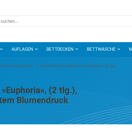
AUFLAGEN
BETTDECKEN
BETTWÄSCHE
M
ntische Bettwäsche
TRAUMSCHLAF Bettwäsche »Euphoria«, (2 tlg.),
uphoria«, (2 tlg.),
ntem Blumendruck