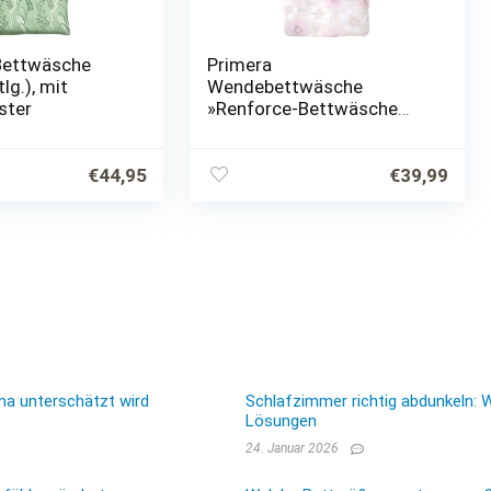
Bettwäsche
Primera
tlg.), mit
Wendebettwäsche
ster
»Renforce-Bettwäsche
Florence«, (2 tlg.), mit
großen Blumenblüten
€
44,95
€
39,99
ma unterschätzt wird
Schlafzimmer richtig abdunkeln: 
Lösungen
24. Januar 2026