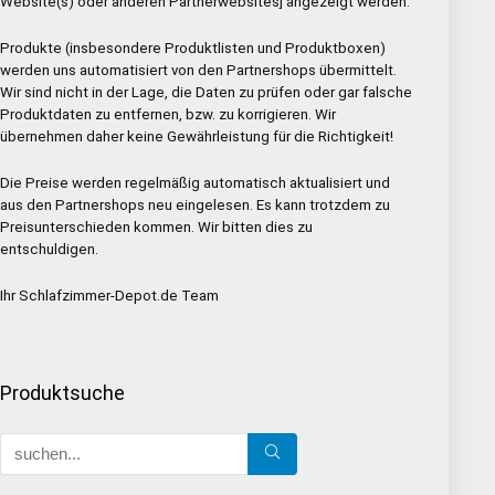
Website(s) oder anderen Partnerwebsites] angezeigt werden.
Produkte (insbesondere Produktlisten und Produktboxen)
werden uns automatisiert von den Partnershops übermittelt.
Wir sind nicht in der Lage, die Daten zu prüfen oder gar falsche
Produktdaten zu entfernen, bzw. zu korrigieren. Wir
übernehmen daher keine Gewährleistung für die Richtigkeit!
Die Preise werden regelmäßig automatisch aktualisiert und
aus den Partnershops neu eingelesen. Es kann trotzdem zu
Preisunterschieden kommen. Wir bitten dies zu
entschuldigen.
Ihr Schlafzimmer-Depot.de Team
Produktsuche