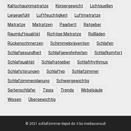
Kaltschaummatratze
Körpergewicht
Lichtquellen
Liegegefühl
Luftfeuchtigkeit
Luftmatratze
Matratze
Matratzen
Paarbett
Ratgeber
Raumluftqualität
Richtige Matratze
Rollläden
Rückenschmerzen
Schimmelprävention
Schlafen
Schlafgesundheit
Schlafgewohnheiten
Schlafkomfort
Schlafqualität
Schlafratgeber
Schlafrhythmus
Schlafstörungen
Schlaftyp
Schlafzimmer
Schlafzimmerplanung
Schwergewichtig
Seitenschläfer
Tipps
Trends
Wirbelsäule
Wissen
Übergewichtig
© 2021 schlafzimmer-depot.de. II bo mediaconsult