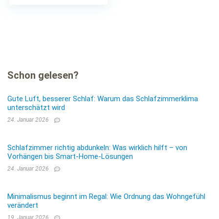
Preis
Preis
Rundum Elastisch
war:
ist:
€18,99
€18,04.
Schon gelesen?
Gute Luft, besserer Schlaf: Warum das Schlafzimmerklima
unterschätzt wird
24. Januar 2026
Schlafzimmer richtig abdunkeln: Was wirklich hilft – von
Vorhängen bis Smart-Home-Lösungen
24. Januar 2026
Minimalismus beginnt im Regal: Wie Ordnung das Wohngefühl
verändert
19. Januar 2026