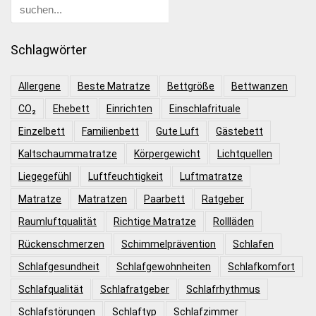
Schlagwörter
Allergene
Beste Matratze
Bettgröße
Bettwanzen
CO₂
Ehebett
Einrichten
Einschlafrituale
Einzelbett
Familienbett
Gute Luft
Gästebett
Kaltschaummatratze
Körpergewicht
Lichtquellen
Liegegefühl
Luftfeuchtigkeit
Luftmatratze
Matratze
Matratzen
Paarbett
Ratgeber
Raumluftqualität
Richtige Matratze
Rollläden
Rückenschmerzen
Schimmelprävention
Schlafen
Schlafgesundheit
Schlafgewohnheiten
Schlafkomfort
Schlafqualität
Schlafratgeber
Schlafrhythmus
Schlafstörungen
Schlaftyp
Schlafzimmer