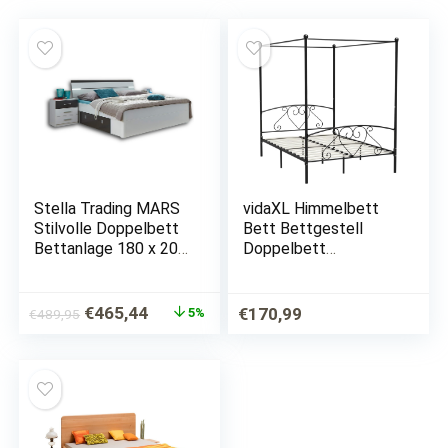
Stella Trading MARS
vidaXL Himmelbett
Stilvolle Doppelbett
Bett Bettgestell
Bettanlage 180 x 200
Doppelbett
cm mit 2x
Metallbett
Nachtkommoden –
Bettrahmen
Schlafzimmer
Lattenrost
Ursprünglicher
Aktueller
€
465,44
€
170,99
5%
€
489,95
Komplett-Set in weiß
Schlafzimmerbett
Preis
Preis
/ Lava-Optik – 216 x
Schlafzimmermöbel
war:
ist:
97 x…
Ehebett Schwarz
€489,95
€465,44.
140x200cm