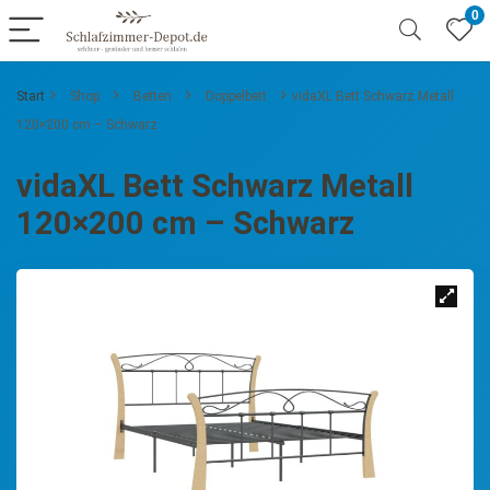
0
Start
Shop
Betten
Doppelbett
vidaXL Bett Schwarz Metall
120×200 cm – Schwarz
vidaXL Bett Schwarz Metall
120×200 cm – Schwarz