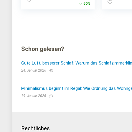
Preis
Preis
50%
war:
ist:
€1.112,00
€555,35.
Schon gelesen?
Gute Luft, besserer Schlaf: Warum das Schlafzimmerkli
24. Januar 2026
Minimalismus beginnt im Regal: Wie Ordnung das Wohnge
19. Januar 2026
Rechtliches