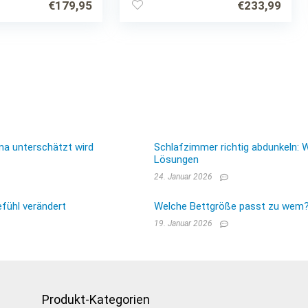
€
179,95
€
233,99
Pinie Weiß / Trüffel – 96 x
90 x 205 cm (B/H/T)
ma unterschätzt wird
Schlafzimmer richtig abdunkeln: 
Lösungen
24. Januar 2026
fühl verändert
Welche Bettgröße passt zu wem? E
19. Januar 2026
Produkt-Kategorien