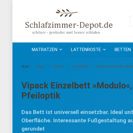
MATRATZEN
LATTENROSTE
BETTEN
Start
Shop
Betten
Einzelbett
Vipack Einzelbett »Modu
Vipack Einzelbett »Modulo«,
Pfeiloptik
Das Bett ist universell einsetzbar. Ideal 
Oberfläche. Interessante Fußgestaltung au
gerundet