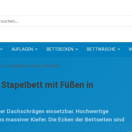
AUFLAGEN
BETTDECKEN
BETTWÄSCHE
M
lo«, Stapelbett mit Füßen in Pfeiloptik
 Stapelbett mit Füßen in
unter Dachschrägen einsetzbar. Hochwertige
s massiver Kiefer. Die Ecken der Bettseiten sind