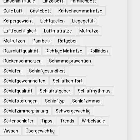
Einschlafrituale
Einzelbett
Familienbett
Gute Luft
Gästebett
Kaltschaummatratze
Körpergewicht
Lichtquellen
Liegegefühl
Luftfeuchtigkeit
Luftmatratze
Matratze
Matratzen
Paarbett
Ratgeber
Raumluftqualität
Richtige Matratze
Rollläden
Rückenschmerzen
Schimmelprävention
Schlafen
Schlafgesundheit
Schlafgewohnheiten
Schlafkomfort
Schlafqualität
Schlafratgeber
Schlafrhythmus
Schlafstörungen
Schlaftyp
Schlafzimmer
Schlafzimmerplanung
Schwergewichtig
Seitenschläfer
Tipps
Trends
Wirbelsäule
Wissen
Übergewichtig