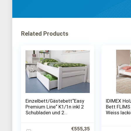
Related Products
Einzelbett/Gästebett“Easy
IDIMEX Holz
Premium Line“ K1/1n inkl 2
Bett FLIMS
Schubladen und 2
Weiss lacki
Abdeckblenden, 90 x 200
cm (B x L)
cm Buche Vollholz massiv
Ursprünglicher
Aktueller
€
555,35
weiß lackiert