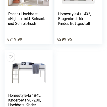
Parisot Hochbett
Homestyle4u 1432,
»Higher«, inkl. Schrank
Etagenbett für
und Schreibtisch
Kinder, Bettgestell
Mit Leiter
Bettkasten,
Massivholz Kiefer,
€
719,99
€
299,95
Weiß, 90×200 cm
Homestyle4u 1845,
Kinderbett 90×200,
Hochbett Kinder,