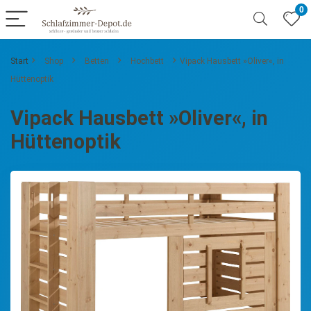
0
Start
Shop
Betten
Hochbett
Vipack Hausbett »Oliver«, in
Hüttenoptik
Vipack Hausbett »Oliver«, in
Hüttenoptik