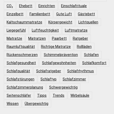
CO₂
Ehebett
Einrichten
Einschlafrituale
Einzelbett
Familienbett
Gute Luft
Gästebett
Kaltschaummatratze
Körpergewicht
Lichtquellen
Liegegefühl
Luftfeuchtigkeit
Luftmatratze
Matratze
Matratzen
Paarbett
Ratgeber
Raumluftqualität
Richtige Matratze
Rollläden
Rückenschmerzen
Schimmelprävention
Schlafen
Schlafgesundheit
Schlafgewohnheiten
Schlafkomfort
Schlafqualität
Schlafratgeber
Schlafrhythmus
Schlafstörungen
Schlaftyp
Schlafzimmer
Schlafzimmerplanung
Schwergewichtig
Seitenschläfer
Tipps
Trends
Wirbelsäule
Wissen
Übergewichtig