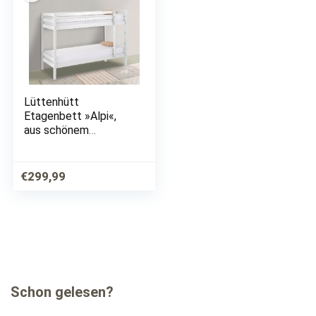
Lüttenhütt
Etagenbett »Alpi«,
aus schönem
massivem
Kiefernholz,
Stockbett,
€
299,99
Liegeflächenlänge
200 cm
Schon gelesen?