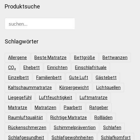
Produktsuche
Schlagwörter
Allergene
Beste Matratze
Bettgröße
Bettwanzen
CO₂
Ehebett
Einrichten
Einschlafrituale
Einzelbett
Familienbett
Gute Luft
Gästebett
Kaltschaummatratze
Körpergewicht
Lichtquellen
Liegegefühl
Luftfeuchtigkeit
Luftmatratze
Matratze
Matratzen
Paarbett
Ratgeber
Raumluftqualität
Richtige Matratze
Rollläden
Rückenschmerzen
Schimmelprävention
Schlafen
Schlafgesundheit
Schlafgewohnheiten
Schlafkomfort