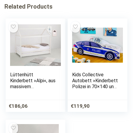
Related Products
Lüttenhütt
Kids Collective
Kinderbett »Alpi«, aus
Autobett »Kinderbett
massivem
Polizei in 70×140 und
Kiefernholz, inklusive
80×160 cm«,
Bettschubkasten und
Spielbett Auto Bett,
Lattenrost,
in zwei Größen:
€
186,06
€
119,90
Liegefläche 90×200
140×70 und 160×80,
cm, Hausbett
bis 10 Jahre,…