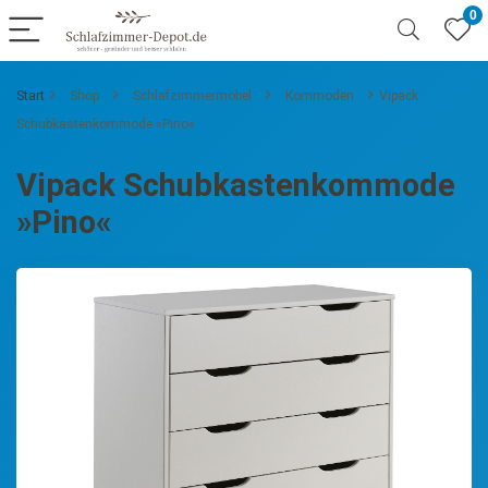
0
Start
Shop
Schlafzimmermöbel
Kommoden
Vipack
Schubkastenkommode »Pino«
Vipack Schubkastenkommode
»Pino«