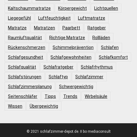
Kaltschaummatratze
Körpergewicht
Lichtquellen
Liegegefühl
Luftfeuchtigkeit
Luftmatratze
Matratze
Matratzen
Paarbett
Ratgeber
Raumluftqualität
Richtige Matratze
Rollläden
Rückenschmerzen
Schimmelprävention
Schlafen
Schlafgesundheit
Schlafgewohnheiten
Schlafkomfort
Schlafqualität
Schlafratgeber
Schlafrhythmus
Schlafstörungen
Schlaftyp
Schlafzimmer
Schlafzimmerplanung
Schwergewichtig
Seitenschläfer
Tipps
Trends
Wirbelsäule
Wissen
Übergewichtig
© 2021 schlafzimmer-depot.de. II bo mediaconsult