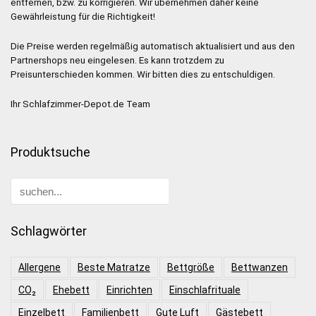
entfernen, bzw. zu korrigieren. Wir übernehmen daher keine
Gewährleistung für die Richtigkeit!
Die Preise werden regelmäßig automatisch aktualisiert und aus den
Partnershops neu eingelesen. Es kann trotzdem zu
Preisunterschieden kommen. Wir bitten dies zu entschuldigen.
Ihr Schlafzimmer-Depot.de Team
Produktsuche
Schlagwörter
Allergene
Beste Matratze
Bettgröße
Bettwanzen
CO₂
Ehebett
Einrichten
Einschlafrituale
Einzelbett
Familienbett
Gute Luft
Gästebett