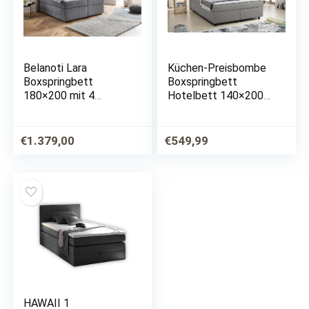
Belanoti Lara
Küchen-Preisbombe
Boxspringbett
Boxspringbett
180×200 mit 4
Hotelbett 140×200
Schubladen Stauraum
Bonellfederkern Bett
Bett 180×200 mit
mit Topper Paxos 1
Bettkasten in der
hellgrau
€
1.379,00
€
549,99
Farbe Hellgrau H2 und
H3 Chesterfield
Kopfteil…
HAWAII 1