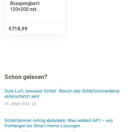
Boxspringbett
120×200 mit
Bettkasten, Anthrazit
– Bequemes Bett mit
Bonell Matratze H2-
€
718,99
H3 & Komfortschaum
Topper – 121 x 107 x
209 cm (B/H/T)
Schon gelesen?
Gute Luft, besserer Schlaf: Warum das Schlafzimmerklima
unterschätzt wird
24. Januar 2026
Schlafzimmer richtig abdunkeln: Was wirklich hilft – von
Vorhängen bis Smart-Home-Lösungen