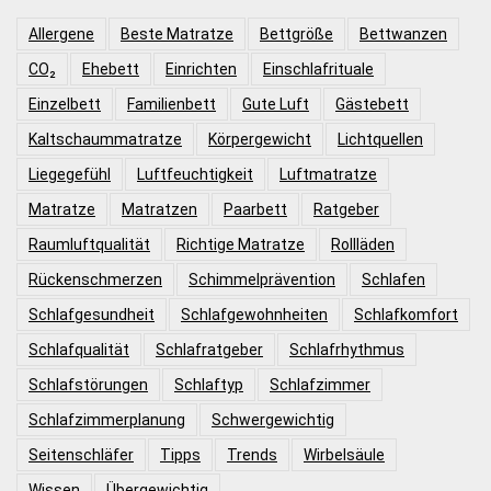
Allergene
Beste Matratze
Bettgröße
Bettwanzen
CO₂
Ehebett
Einrichten
Einschlafrituale
Einzelbett
Familienbett
Gute Luft
Gästebett
Kaltschaummatratze
Körpergewicht
Lichtquellen
Liegegefühl
Luftfeuchtigkeit
Luftmatratze
Matratze
Matratzen
Paarbett
Ratgeber
Raumluftqualität
Richtige Matratze
Rollläden
Rückenschmerzen
Schimmelprävention
Schlafen
Schlafgesundheit
Schlafgewohnheiten
Schlafkomfort
Schlafqualität
Schlafratgeber
Schlafrhythmus
Schlafstörungen
Schlaftyp
Schlafzimmer
Schlafzimmerplanung
Schwergewichtig
Seitenschläfer
Tipps
Trends
Wirbelsäule
Wissen
Übergewichtig