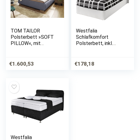
TOM TAILOR
Westfalia
Polsterbett »SOFT
Schlafkomfort
PILLOW«, mit
Polsterbett, inkl.
Kopfteil in
Bettkasten bei
Kissenform,
Ausführung mit
wahlweise mit
Matratze
€
1.600,53
€
178,18
Lattenrost und
Matratze
Westfalia