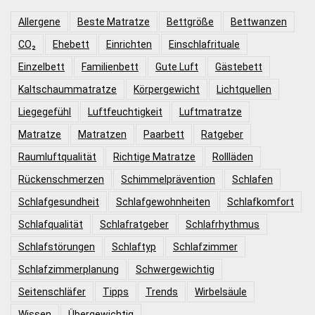
Allergene
Beste Matratze
Bettgröße
Bettwanzen
CO₂
Ehebett
Einrichten
Einschlafrituale
Einzelbett
Familienbett
Gute Luft
Gästebett
Kaltschaummatratze
Körpergewicht
Lichtquellen
Liegegefühl
Luftfeuchtigkeit
Luftmatratze
Matratze
Matratzen
Paarbett
Ratgeber
Raumluftqualität
Richtige Matratze
Rollläden
Rückenschmerzen
Schimmelprävention
Schlafen
Schlafgesundheit
Schlafgewohnheiten
Schlafkomfort
Schlafqualität
Schlafratgeber
Schlafrhythmus
Schlafstörungen
Schlaftyp
Schlafzimmer
Schlafzimmerplanung
Schwergewichtig
Seitenschläfer
Tipps
Trends
Wirbelsäule
Wissen
Übergewichtig