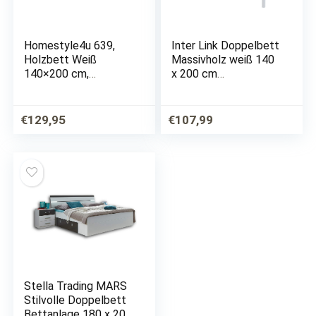
Homestyle4u 639,
Inter Link Doppelbett
Holzbett Weiß
Massivholz weiß 140
140×200 cm,
x 200 cm
Doppelbett mit
Schlafzimmer
Lattenrost, Kiefer
Gästebett Kinderbett
Holz
Jugendbett
€
129,95
€
107,99
Stella Trading MARS
Stilvolle Doppelbett
Bettanlage 180 x 200