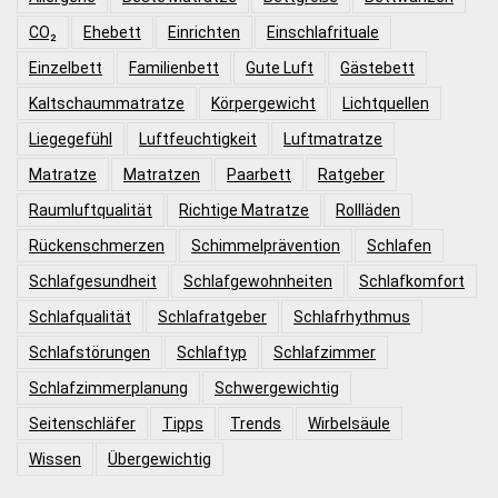
CO₂
Ehebett
Einrichten
Einschlafrituale
Einzelbett
Familienbett
Gute Luft
Gästebett
Kaltschaummatratze
Körpergewicht
Lichtquellen
Liegegefühl
Luftfeuchtigkeit
Luftmatratze
Matratze
Matratzen
Paarbett
Ratgeber
Raumluftqualität
Richtige Matratze
Rollläden
Rückenschmerzen
Schimmelprävention
Schlafen
Schlafgesundheit
Schlafgewohnheiten
Schlafkomfort
Schlafqualität
Schlafratgeber
Schlafrhythmus
Schlafstörungen
Schlaftyp
Schlafzimmer
Schlafzimmerplanung
Schwergewichtig
Seitenschläfer
Tipps
Trends
Wirbelsäule
Wissen
Übergewichtig