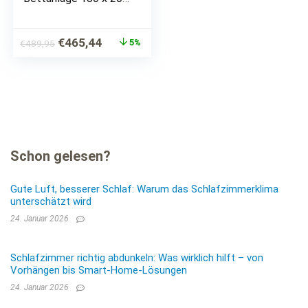
cm mit 2x
Nachtkommoden –
Schlafzimmer
Ursprünglicher
Aktueller
€
465,44
5%
€
489,95
Komplett-Set in weiß
Preis
Preis
/ Lava-Optik – 216 x
war:
ist:
97 x…
€489,95
€465,44.
Schon gelesen?
Gute Luft, besserer Schlaf: Warum das Schlafzimmerklima
unterschätzt wird
24. Januar 2026
Schlafzimmer richtig abdunkeln: Was wirklich hilft – von
Vorhängen bis Smart-Home-Lösungen
24. Januar 2026