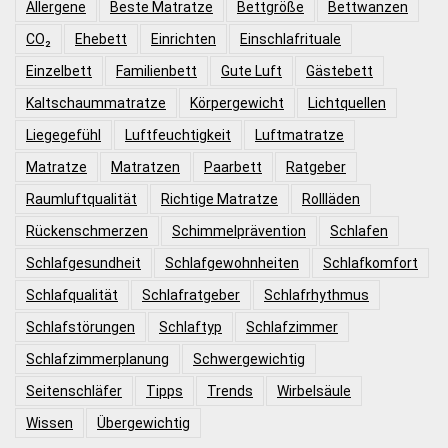
Allergene
Beste Matratze
Bettgröße
Bettwanzen
CO₂
Ehebett
Einrichten
Einschlafrituale
Einzelbett
Familienbett
Gute Luft
Gästebett
Kaltschaummatratze
Körpergewicht
Lichtquellen
Liegegefühl
Luftfeuchtigkeit
Luftmatratze
Matratze
Matratzen
Paarbett
Ratgeber
Raumluftqualität
Richtige Matratze
Rollläden
Rückenschmerzen
Schimmelprävention
Schlafen
Schlafgesundheit
Schlafgewohnheiten
Schlafkomfort
Schlafqualität
Schlafratgeber
Schlafrhythmus
Schlafstörungen
Schlaftyp
Schlafzimmer
Schlafzimmerplanung
Schwergewichtig
Seitenschläfer
Tipps
Trends
Wirbelsäule
Wissen
Übergewichtig