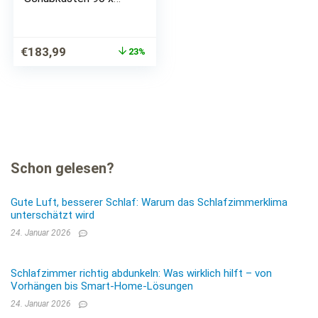
200 cm – Praktisches
Jugendzimmer
Kojenbett in Weiß –
Ursprünglicher
Aktueller
€
183,99
23%
95 x 66 x 204 cm
Preis
Preis
(B/H/T)
war:
ist:
€239,99
€183,99.
Schon gelesen?
Gute Luft, besserer Schlaf: Warum das Schlafzimmerklima
unterschätzt wird
24. Januar 2026
Schlafzimmer richtig abdunkeln: Was wirklich hilft – von
Vorhängen bis Smart-Home-Lösungen
24. Januar 2026