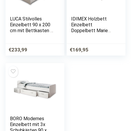
LUCA Stilvolles
IDIMEX Holzbett
Einzelbett 90 x 200
Einzelbett
cm mit Bettkasten –
Doppelbett Marie
Komfortables
Bett 100 x 200 cm (B
Landhausstil
x L) Kiefer massiv
Jugendzimmer Bett in
Weiss lackiert
€
233,99
€
169,95
Pinie Weiß / Trüffel –
96 x 90 x 205 cm
(B/H/T)
BORO Modernes
Einzelbett mit 3x
Schubkästen 90 x