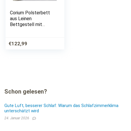
Corium Polsterbett
aus Leinen
Bettgestell mit
Lattenrost 90×200
cm Bett inkl.
Lattenrahmen
€
122,99
Einzelbett
Jugendbett
Dunkelgrau
Schon gelesen?
Gute Luft, besserer Schlaf: Warum das Schlafzimmerklima
unterschätzt wird
24. Januar 2026