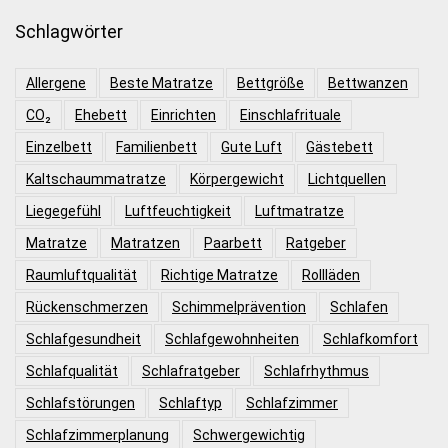
Schlagwörter
Allergene
Beste Matratze
Bettgröße
Bettwanzen
CO₂
Ehebett
Einrichten
Einschlafrituale
Einzelbett
Familienbett
Gute Luft
Gästebett
Kaltschaummatratze
Körpergewicht
Lichtquellen
Liegegefühl
Luftfeuchtigkeit
Luftmatratze
Matratze
Matratzen
Paarbett
Ratgeber
Raumluftqualität
Richtige Matratze
Rollläden
Rückenschmerzen
Schimmelprävention
Schlafen
Schlafgesundheit
Schlafgewohnheiten
Schlafkomfort
Schlafqualität
Schlafratgeber
Schlafrhythmus
Schlafstörungen
Schlaftyp
Schlafzimmer
Schlafzimmerplanung
Schwergewichtig