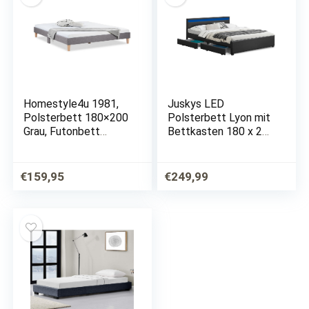
Homestyle4u 1981,
Juskys LED
Polsterbett 180×200
Polsterbett Lyon mit
Grau, Futonbett
Bettkasten 180 x 200
Doppelbett
cm – Bettgestell mit
Bettgestell mit
Lattenrost –
Lattenrost
Kunstleder – schwarz
€
159,95
€
249,99
– Doppelbett
Schlafzimmer Möbel