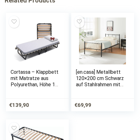
Related Products
Cortassa – Klappbett
[en.casa] Metallbett
mit Matratze aus
120×200 cm Schwarz
Polyurethan, Höhe 10
auf Stahlrahmen mit
cm, mit Kopfkissen,
Lattenrost
Einzelbettgestell aus
Bettgestell mit
Holz, 80 x 200 cm,
Kopfteil Design
€
139,90
€
69,99
platzsparendes Bett
Jugendbett
mit Rollen
Gästebett