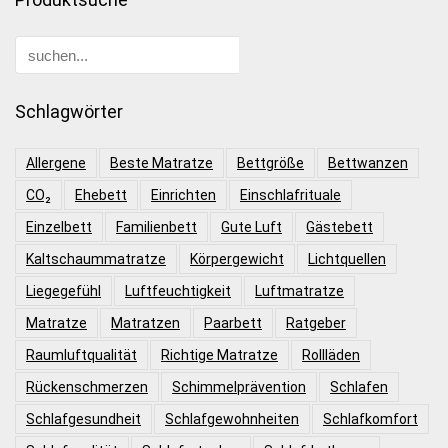
Schlagwörter
Allergene
Beste Matratze
Bettgröße
Bettwanzen
CO₂
Ehebett
Einrichten
Einschlafrituale
Einzelbett
Familienbett
Gute Luft
Gästebett
Kaltschaummatratze
Körpergewicht
Lichtquellen
Liegegefühl
Luftfeuchtigkeit
Luftmatratze
Matratze
Matratzen
Paarbett
Ratgeber
Raumluftqualität
Richtige Matratze
Rollläden
Rückenschmerzen
Schimmelprävention
Schlafen
Schlafgesundheit
Schlafgewohnheiten
Schlafkomfort