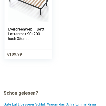
EvergreenWeb – Bett
Lattenrost 90×200
hoch 35cm
Orthopädisches
Leisten Extra
Komfort aus Buche
€
109,99
Holz Verstärkt mit 4
Füße Abnehmbar
Rahmen aus Stahl…
Schon gelesen?
Gute Luft, besserer Schlaf: Warum das Schlafzimmerklima