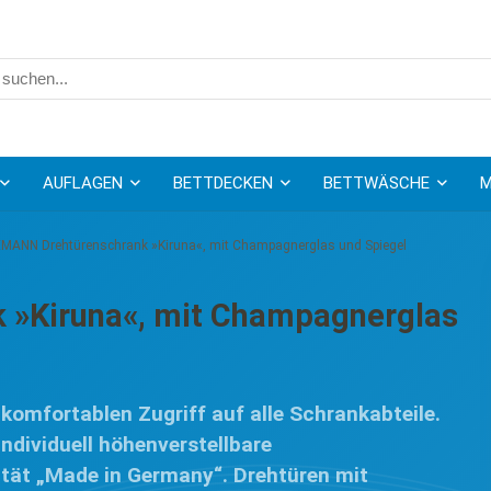
AUFLAGEN
BETTDECKEN
BETTWÄSCHE
M
MANN Drehtürenschrank »Kiruna«, mit Champagnerglas und Spiegel
»Kiruna«, mit Champagnerglas
komfortablen Zugriff auf alle Schrankabteile.
ndividuell höhenverstellbare
ität „Made in Germany“. Drehtüren mit