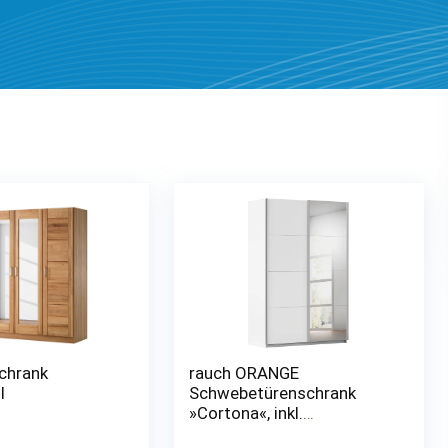
chrank
rauch ORANGE
I
Schwebetürenschrank
»Cortona«, inkl.
Inneneinteilung, 2