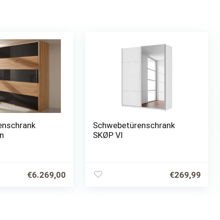
enschrank
Schwebetürenschrank
n
SKØP VI
€
6.269,00
€
269,99