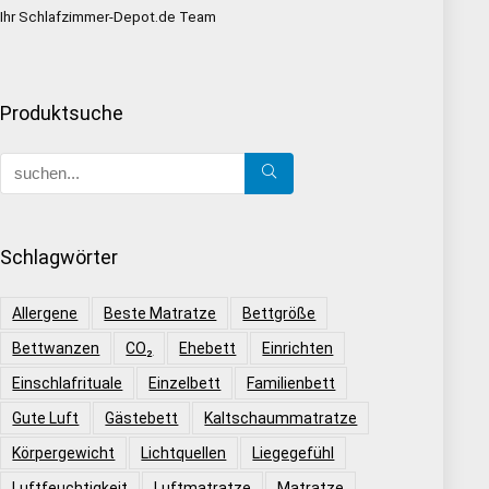
Ihr Schlafzimmer-Depot.de Team
Produktsuche
Schlagwörter
Allergene
Beste Matratze
Bettgröße
Bettwanzen
CO₂
Ehebett
Einrichten
Einschlafrituale
Einzelbett
Familienbett
Gute Luft
Gästebett
Kaltschaummatratze
Körpergewicht
Lichtquellen
Liegegefühl
Luftfeuchtigkeit
Luftmatratze
Matratze