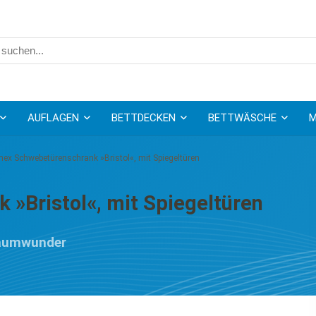
AUFLAGEN
BETTDECKEN
BETTWÄSCHE
M
ex Schwebetürenschrank »Bristol«, mit Spiegeltüren
»Bristol«, mit Spiegeltüren
raumwunder