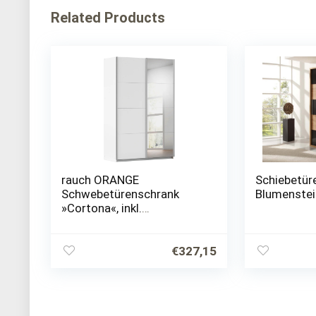
Related Products
rauch ORANGE
Schiebetür
Schwebetürenschrank
Blumenstei
»Cortona«, inkl.
Inneneinteilung, 2
Stoffboxen und
zusätzlichen Einlegeböden
€
327,15