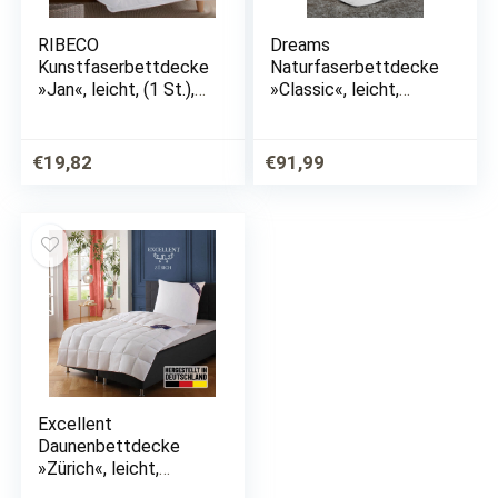
RIBECO
Dreams
Kunstfaserbettdecke
Naturfaserbettdecke
»Jan«, leicht, (1 St.),
»Classic«, leicht,
normal, Bezug:
Füllung 100% Seide,
Polyester, (1-tlg),
Bezug 100%
Unschlagbares Preis-
Baumwolle, (1 St.),
€
19,82
€
91,99
/ Leistungsverhältnis!
guter
Feuchtigkeitstranspo
rt, ideal für die
warmen…
Excellent
Daunenbettdecke
»Zürich«, leicht,
Füllung 100% Daunen,