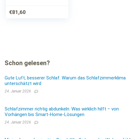
Bezug 100%
Baumwolle, (1 St.),
€
81,60
Daunendecke
hergestellt in
Deutschland,…
Schon gelesen?
Gute Luft, besserer Schlaf: Warum das Schlafzimmerklima
unterschätzt wird
24. Januar 2026
Schlafzimmer richtig abdunkeln: Was wirklich hilft – von
Vorhängen bis Smart-Home-Lösungen
24. Januar 2026