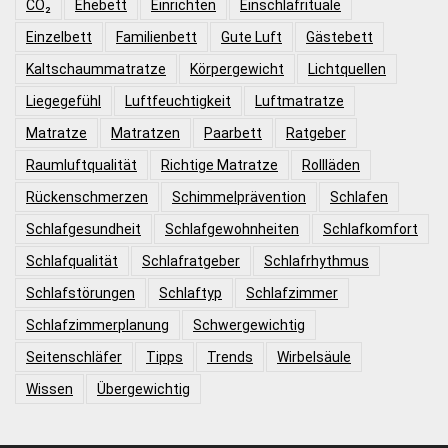
CO₂
Ehebett
Einrichten
Einschlafrituale
Einzelbett
Familienbett
Gute Luft
Gästebett
Kaltschaummatratze
Körpergewicht
Lichtquellen
Liegegefühl
Luftfeuchtigkeit
Luftmatratze
Matratze
Matratzen
Paarbett
Ratgeber
Raumluftqualität
Richtige Matratze
Rollläden
Rückenschmerzen
Schimmelprävention
Schlafen
Schlafgesundheit
Schlafgewohnheiten
Schlafkomfort
Schlafqualität
Schlafratgeber
Schlafrhythmus
Schlafstörungen
Schlaftyp
Schlafzimmer
Schlafzimmerplanung
Schwergewichtig
Seitenschläfer
Tipps
Trends
Wirbelsäule
Wissen
Übergewichtig