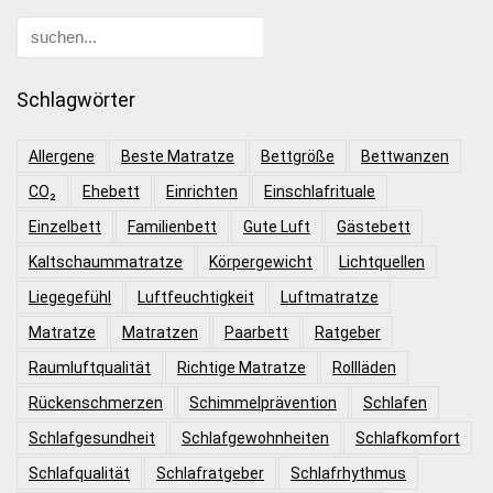
Schlagwörter
Allergene
Beste Matratze
Bettgröße
Bettwanzen
CO₂
Ehebett
Einrichten
Einschlafrituale
Einzelbett
Familienbett
Gute Luft
Gästebett
Kaltschaummatratze
Körpergewicht
Lichtquellen
Liegegefühl
Luftfeuchtigkeit
Luftmatratze
Matratze
Matratzen
Paarbett
Ratgeber
Raumluftqualität
Richtige Matratze
Rollläden
Rückenschmerzen
Schimmelprävention
Schlafen
Schlafgesundheit
Schlafgewohnheiten
Schlafkomfort
Schlafqualität
Schlafratgeber
Schlafrhythmus