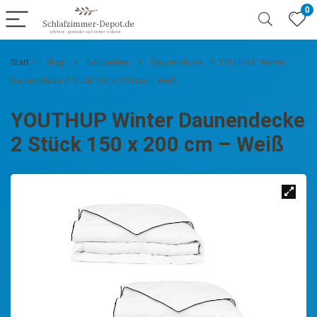
0
Start
Shop
Bettdecken
Daunendecke
YOUTHUP Winter
Daunendecke 2 Stück 150 x 200 cm – Weiß
YOUTHUP Winter Daunendecke
2 Stück 150 x 200 cm – Weiß