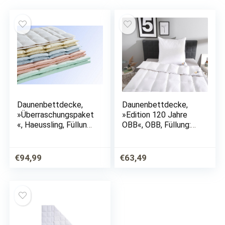
Daunenbettdecke,
Daunenbettdecke,
»Überraschungspaket
»Edition 120 Jahre
«, Haeussling, Füllung:
OBB«, OBB, Füllung:
90% Daunen, 10%
90unen, 10% Federn,
Federn, Bezug: 100%
Bezug: 100%
Baumwolle
Baumwolle,
€
94,99
€
63,49
Daunendecke
Jubiläumsedition,
über 500 positive…