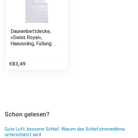
Daunenbettdecke,
»Swiss Royal«,
Haeussling, Füllung:
90% Daunen, 10%
Federn, Bezug: 100%
Baumwolle, Optimale
€
83,49
Wärmespeicherung
Schon gelesen?
Gute Luft, besserer Schlaf: Warum das Schlafzimmerklima
unterschätzt wird