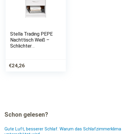
Stella Trading PEPE
Nachttisch Weiß –
Schlichter
Nachtschrank mit
einer Schublade
passend zu jedem
€
24,26
Bett & Schlafzimmer
– 39 x 41 x 28 cm
(B/H/T)
Schon gelesen?
Gute Luft, besserer Schlaf: Warum das Schlafzimmerklima