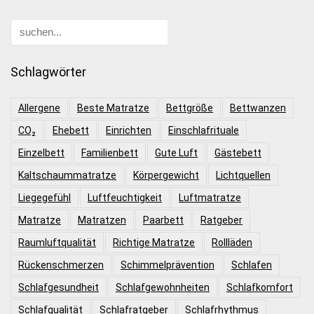
Schlagwörter
Allergene
Beste Matratze
Bettgröße
Bettwanzen
CO₂
Ehebett
Einrichten
Einschlafrituale
Einzelbett
Familienbett
Gute Luft
Gästebett
Kaltschaummatratze
Körpergewicht
Lichtquellen
Liegegefühl
Luftfeuchtigkeit
Luftmatratze
Matratze
Matratzen
Paarbett
Ratgeber
Raumluftqualität
Richtige Matratze
Rollläden
Rückenschmerzen
Schimmelprävention
Schlafen
Schlafgesundheit
Schlafgewohnheiten
Schlafkomfort
Schlafqualität
Schlafratgeber
Schlafrhythmus