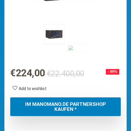
Ursprüngli
Aktueller
€
224,00
€
22.400,00
- 99%
Preis
Preis
war:
ist:
Add to wishlist
€22.400,0
€224,00.
IM MANOMANO.DE PARTNERSHOP
KAUFEN *