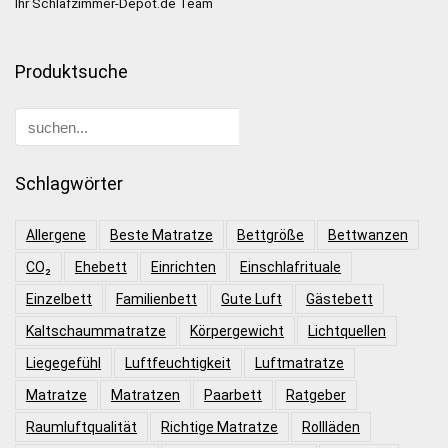
Ihr Schlafzimmer-Depot.de Team
Produktsuche
Schlagwörter
Allergene
Beste Matratze
Bettgröße
Bettwanzen
CO₂
Ehebett
Einrichten
Einschlafrituale
Einzelbett
Familienbett
Gute Luft
Gästebett
Kaltschaummatratze
Körpergewicht
Lichtquellen
Liegegefühl
Luftfeuchtigkeit
Luftmatratze
Matratze
Matratzen
Paarbett
Ratgeber
Raumluftqualität
Richtige Matratze
Rollläden