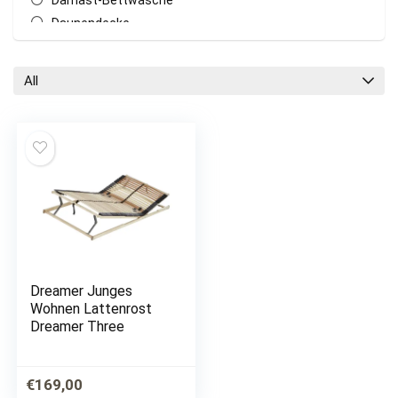
Damast-Bettwäsche
Daunendecke
Doppelbett
Einzelbett
All
Elektrisches lattenrost
Federholzrahmen
Futonbett
Hochbett
Kaltschaummatratze
Kinderbett
Kleiderschränke
Komfortschaummatratze
Kommoden
Dreamer Junges
Komplettes Schlafzimmer
Wohnen Lattenrost
Kopfkissen
Dreamer Three
Latexmatratze
Mako-Satin-Bettwäsche
€
169,00
Massivholzbett