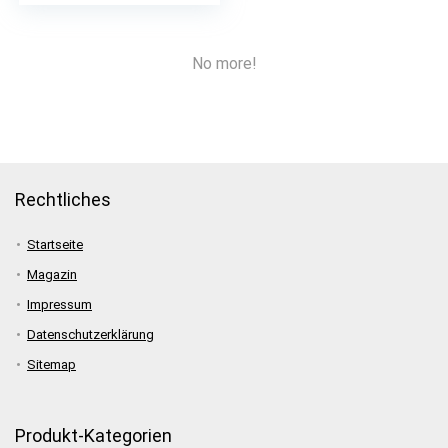
Matratzenauflagen II Matratzentopper
Modulrahmen
No more!
Nachttisch
Polsterbett
Rollrost
Satin-Bettwäsche
Schlafsofa
Rechtliches
Sommerbettwäsche
Sommerdecke
Startseite
Steppbetten
Magazin
Taschenfederkernmatratze
Impressum
Verstellbare Lattenroste
Vier-Jahreszeiten-Bettdecke
Datenschutzerklärung
Wendebettwäsche
Sitemap
Winterdecke
All categories
Produkt-Kategorien