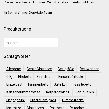
Preisunterschieden kommen. Wir bitten dies zu entschuldigen.
Ihr Schlafzimmer-Depot.de Team
Produktsuche
Schlagwörter
Allergene
Beste Matratze
Bettgröße
Bettwanzen
CO₂
Ehebett
Einrichten
Einschlafrituale
Einzelbett
Familienbett
Gute Luft
Gästebett
Kaltschaummatratze
Körpergewicht
Lichtquellen
Liegegefühl
Luftfeuchtigkeit
Luftmatratze
Matratze
Matratzen
Paarbett
Ratgeber