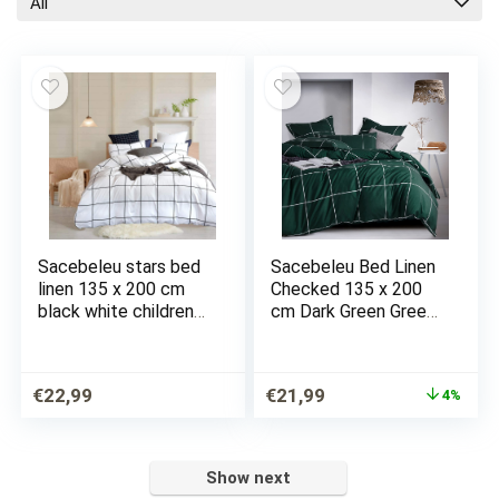
All
Sacebeleu stars bed
Sacebeleu Bed Linen
linen 135 x 200 cm
Checked 135 x 200
black white children
cm Dark Green Green
boys girls reversible
Grid Check Geometric
bedding set duvet
Reversible Bedding
cover and pillowcase
Set Modern Duvet
Ursprünglicher
Aktueller
Ursprünglicher
Aktueller
€
22,99
€
21,99
4%
80 x 80 cm with zip
Cover and
Preis
Preis
Preis
Preis
Pillowcases 80 x 80
war:
ist:
war:
ist:
cm…
€23,00
€22,99.
€23,00
€21,99.
Show next