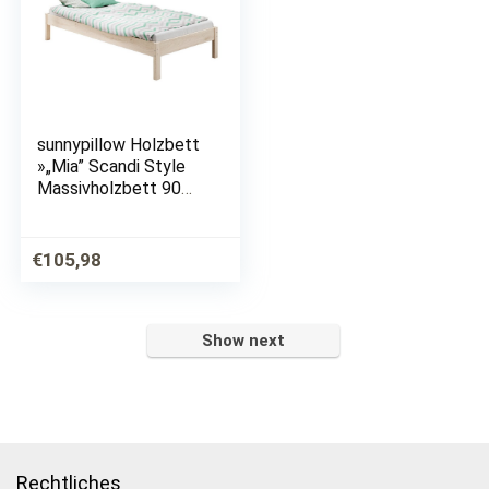
sunnypillow Holzbett
»„Mia” Scandi Style
Massivholzbett 90
100 120 140 160 180
200 x 200cm«,
Kinderbett
€
105,98
Jugendbett
Gästebett Naturholz
Fichte
Show next
Rechtliches