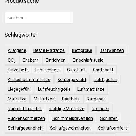
Produktsuche
Schlagwörter
Allergene
Beste Matratze
Bettgröße
Bettwanzen
CO₂
Ehebett
Einrichten
Einschlafrituale
Einzelbett
Familienbett
Gute Luft
Gästebett
Kaltschaummatratze
Körpergewicht
Lichtquellen
Liegegefühl
Luftfeuchtigkeit
Luftmatratze
Matratze
Matratzen
Paarbett
Ratgeber
Raumluftqualität
Richtige Matratze
Rollläden
Rückenschmerzen
Schimmelprävention
Schlafen
Schlafgesundheit
Schlafgewohnheiten
Schlafkomfort