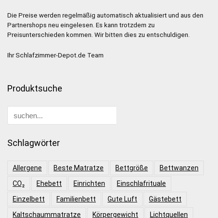
Die Preise werden regelmäßig automatisch aktualisiert und aus den
Partnershops neu eingelesen. Es kann trotzdem zu
Preisunterschieden kommen. Wir bitten dies zu entschuldigen.
Ihr Schlafzimmer-Depot.de Team
Produktsuche
Schlagwörter
Allergene
Beste Matratze
Bettgröße
Bettwanzen
CO₂
Ehebett
Einrichten
Einschlafrituale
Einzelbett
Familienbett
Gute Luft
Gästebett
Kaltschaummatratze
Körpergewicht
Lichtquellen