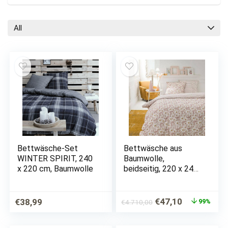
All
Bettwäsche-Set
Bettwäsche aus
WINTER SPIRIT, 240
Baumwolle,
x 220 cm, Baumwolle
beidseitig, 220 x 240
cm, rosa mit Blumen
Ursprünglicher
Aktueller
€
47,10
€
38,99
99%
€
4.710,00
Preis
Preis
war:
ist: