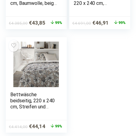
cm, Baumwolle, beige
220 x 240 cm,
mit Muster
Pflanzenmotiv
Ursprünglicher
Aktueller
Ursprünglicher
Aktueller
€
43,85
€
46,91
99%
99%
€
4.385,00
€
4.691,00
Preis
Preis
Preis
Preis
war:
ist:
war:
ist:
€4.385,00
€43,85.
€4.691,00
€46,91.
Bettwäsche
beidseitig, 220 x 240
cm, Streifen und
Blumen
Ursprünglicher
Aktueller
€
44,14
99%
€
4.414,00
Preis
Preis