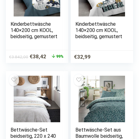
Kinderbettwäsche
Kinderbettwäsche
140×200 cm KOOL,
140×200 cm KOOL,
beidseitig, gemustert
beidseitig, gemustert
Ursprünglicher
Aktueller
€
38,42
€
32,99
99%
€
3.842,00
Preis
Preis
war:
ist:
€3.842,00
€38,42.
Bettwäsche-Set
Bettwäsche-Set aus
beidseitig, 220 x 240
Baumwolle beidseitig,