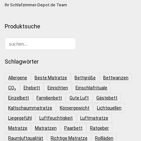
Ihr Schlafzimmer-Depot.de Team
Produktsuche
Schlagwörter
Allergene
Beste Matratze
Bettgröße
Bettwanzen
CO₂
Ehebett
Einrichten
Einschlafrituale
Einzelbett
Familienbett
Gute Luft
Gästebett
Kaltschaummatratze
Körpergewicht
Lichtquellen
Liegegefühl
Luftfeuchtigkeit
Luftmatratze
Matratze
Matratzen
Paarbett
Ratgeber
Raumluftqualität
Richtige Matratze
Rollläden