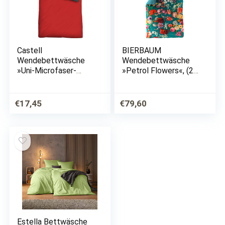
Castell
BIERBAUM
Wendebettwäsche
Wendebettwäsche
»Uni-Microfaser-
»Petrol Flowers«, (2
Satin«, (2 tlg.), samtig
tlg.), mit innovativem
weich
Digitalprint
€
17,45
€
79,60
Estella Bettwäsche