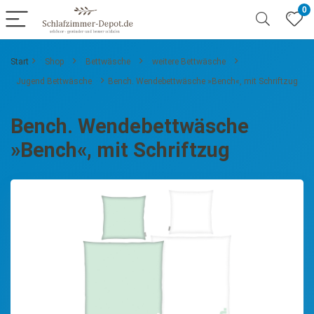
0
Start
Shop
Bettwäsche
weitere Bettwäsche
Jugend Bettwäsche
Bench. Wendebettwäsche »Bench«, mit Schriftzug
Bench. Wendebettwäsche
»Bench«, mit Schriftzug