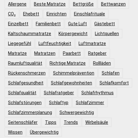
Allergene
Beste Matratze
Bettgröße
Bettwanzen
CO₂
Ehebett
Einrichten
Einschlafrituale
Einzelbett
Familienbett
Gute Luft
Gästebett
Kaltschaummatratze
Körpergewicht
Lichtquellen
Liegegefühl
Luftfeuchtigkeit
Luftmatratze
Matratze
Matratzen
Paarbett
Ratgeber
Raumluftqualität
Richtige Matratze
Rollläden
Rückenschmerzen
Schimmelprävention
Schlafen
Schlafgesundheit
Schlafgewohnheiten
Schlafkomfort
Schlafqualität
Schlafratgeber
Schlafrhythmus
Schlafstörungen
Schlaftyp
Schlafzimmer
Schlafzimmerplanung
Schwergewichtig
Seitenschläfer
Tipps
Trends
Wirbelsäule
Wissen
Übergewichtig