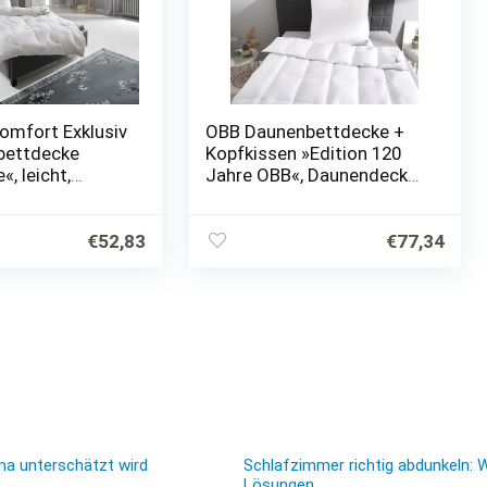
omfort Exklusiv
OBB Daunenbettdecke +
bettdecke
Kopfkissen »Edition 120
, leicht,
Jahre OBB«, Daunendecke,
0% Baumwolle,
Bezug durch „WESSLING
 Baumwolle, (1
KONTROLLIERTE
stellt aus 100%…
QUALITÄT“ geprüft und
€
52,83
€
77,34
ausgezeichnet,…
ma unterschätzt wird
Schlafzimmer richtig abdunkeln: 
Lösungen