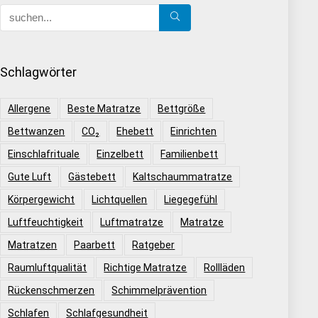
Schlagwörter
Allergene
Beste Matratze
Bettgröße
Bettwanzen
CO₂
Ehebett
Einrichten
Einschlafrituale
Einzelbett
Familienbett
Gute Luft
Gästebett
Kaltschaummatratze
Körpergewicht
Lichtquellen
Liegegefühl
Luftfeuchtigkeit
Luftmatratze
Matratze
Matratzen
Paarbett
Ratgeber
Raumluftqualität
Richtige Matratze
Rollläden
Rückenschmerzen
Schimmelprävention
Schlafen
Schlafgesundheit