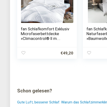
fan Schlafkomfort Exklusiv
fan Schlafk
Microfaserbettdecke
Naturfaser
»Climacontrol® II m.
»Baumwolle«
Baumwollbezug«, warm,
Füllung 10
Bezug 100% Baumwolle, (1
Bezug 100%
St.), warme Decke mit…
St.), herge
€
49,20
Schon gelesen?
Gute Luft, besserer Schlaf: Warum das Schlafzimmerkli