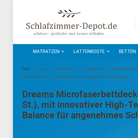
MATRATZEN
LATTENROSTE
BETTEN
Start
Shop
Bettdecken
Steppbetten
Dreams Microfase
Klimafaser PCM – richtige Balance für angenehmes Schlafklima
Dreams Microfaserbettdecke
St.), mit innovativer High-
Balance für angenehmes Sc