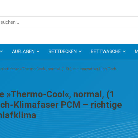
AUFLAGEN
BETTDECKEN
BETTWÄSCHE
M
rbettdecke »Thermo-Cool«, normal, (1 St.), mit innovativer High-Tech-
 »Thermo-Cool«, normal, (1
Tech-Klimafaser PCM – richtige
hlafklima