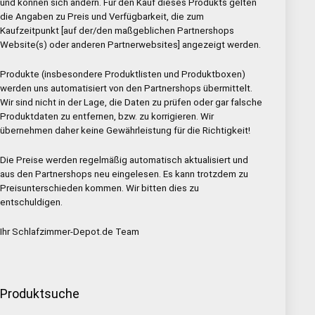
und können sich ändern. Für den Kauf dieses Produkts gelten
die Angaben zu Preis und Verfügbarkeit, die zum
Kaufzeitpunkt [auf der/den maßgeblichen Partnershops
Website(s) oder anderen Partnerwebsites] angezeigt werden.
Produkte (insbesondere Produktlisten und Produktboxen)
werden uns automatisiert von den Partnershops übermittelt.
Wir sind nicht in der Lage, die Daten zu prüfen oder gar falsche
Produktdaten zu entfernen, bzw. zu korrigieren. Wir
übernehmen daher keine Gewährleistung für die Richtigkeit!
Die Preise werden regelmäßig automatisch aktualisiert und
aus den Partnershops neu eingelesen. Es kann trotzdem zu
Preisunterschieden kommen. Wir bitten dies zu
entschuldigen.
Ihr Schlafzimmer-Depot.de Team
Produktsuche