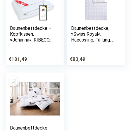
Daunenbettdecke +
Daunenbettdecke,
Kopfkissen,
»Swiss Royal«,
»Johanna«, RIBECO,
Haeussling, Füllung:
Füllung: Bettdecke:
90% Daunen, 10%
80% Daunen, 20%
Federn, Bezug: 100%
Federn, Kopfkissen:
Baumwolle, Optimale
€
101,49
€
83,49
85% Federn, 15%
Wärmespeicherung
Daunen, Bezug: 100%
…
Daunenbettdecke +