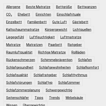
Allergene
Beste Matratze
Bettgröße
Bettwanzen
CO₂
Ehebett
Einrichten
Einschlafrituale
Einzelbett
Familienbett
Gute Luft
Gästebett
Kaltschaummatratze
Körpergewicht
Lichtquellen
Liegegefühl
Luftfeuchtigkeit
Luftmatratze
Matratze
Matratzen
Paarbett
Ratgeber
Raumluftqualität
Richtige Matratze
Rollläden
Rückenschmerzen
Schimmelprävention
Schlafen
Schlafgesundheit
Schlafgewohnheiten
Schlafkomfort
Schlafqualität
Schlafratgeber
Schlafrhythmus
Schlafstörungen
Schlaftyp
Schlafzimmer
Schlafzimmerplanung
Schwergewichtig
Seitenschläfer
Tipps
Trends
Wirbelsäule
Wissen
Übergewichtig