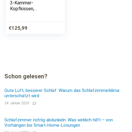
3-Kammer-
Kopfkissen,
»Venedig«, Excellent,
Füllung: Bettdecke:
90% Daunen, 10%
€
125,99
Federn, Bezug: 100%
Baumwolle,
Anschmiegsam und…
Schon gelesen?
Gute Luft, besserer Schlaf: Warum das Schlafzimmerklima
unterschätzt wird
24. Januar 2026
Schlafzimmer richtig abdunkeln: Was wirklich hilft – von
Vorhängen bis Smart-Home-Lösungen