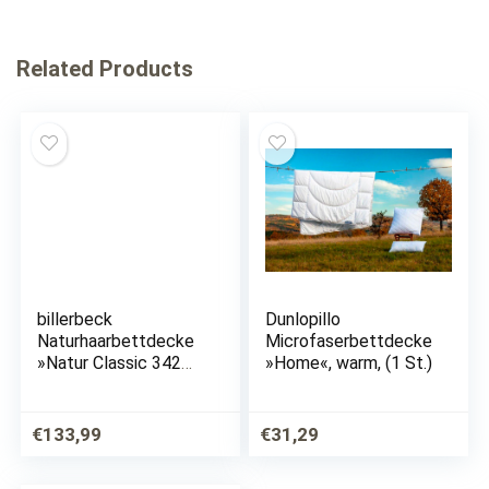
Related Products
billerbeck
Dunlopillo
Naturhaarbettdecke
Microfaserbettdecke
»Natur Classic 342
»Home«, warm, (1 St.)
Brilliant«, extraleicht,
Füllung Kamelhaar,
Bezug Satin aus reiner
€
133,99
€
31,29
Baumwolle, (1 St.),
Feinstes…