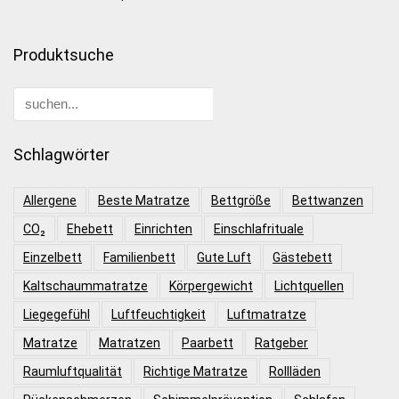
Produktsuche
Schlagwörter
Allergene
Beste Matratze
Bettgröße
Bettwanzen
CO₂
Ehebett
Einrichten
Einschlafrituale
Einzelbett
Familienbett
Gute Luft
Gästebett
Kaltschaummatratze
Körpergewicht
Lichtquellen
Liegegefühl
Luftfeuchtigkeit
Luftmatratze
Matratze
Matratzen
Paarbett
Ratgeber
Raumluftqualität
Richtige Matratze
Rollläden