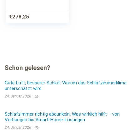
Federn, extra
gehärtete
Stahlfedern – Ideal
€
278,25
für schwere Personen
und Schwitzer
Schon gelesen?
Gute Luft, besserer Schlaf: Warum das Schlafzimmerklima
unterschätzt wird
24. Januar 2026
Schlafzimmer richtig abdunkeln: Was wirklich hilft – von
Vorhängen bis Smart-Home-Lösungen
24. Januar 2026