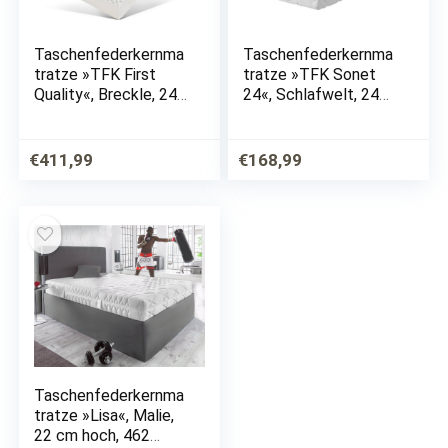
Taschenfederkernma
Taschenfederkernma
tratze »TFK First
tratze »TFK Sonet
Quality«, Breckle, 24
24«, Schlafwelt, 24
cm hoch, 1000
cm hoch, 1000
Federn, 7-Zonen
Federn, 7-Zonen
Taschenfederkernma
Tonnentaschenfeder
€
411,99
€
168,99
tratze, ein Plus an
kern, besonders hoher
Komfort und Design,…
Schlafkomfort,
Made…
Taschenfederkernma
tratze »Lisa«, Malie,
22 cm hoch, 462