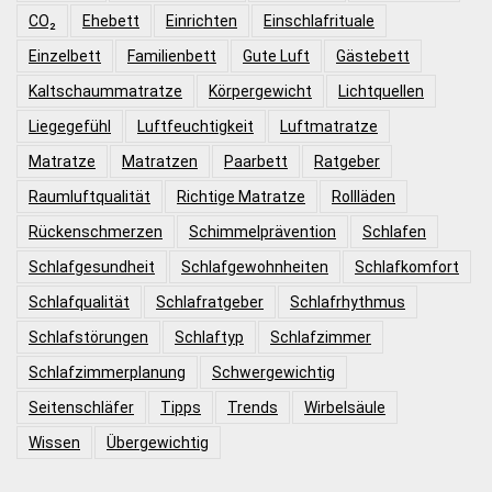
CO₂
Ehebett
Einrichten
Einschlafrituale
Einzelbett
Familienbett
Gute Luft
Gästebett
Kaltschaummatratze
Körpergewicht
Lichtquellen
Liegegefühl
Luftfeuchtigkeit
Luftmatratze
Matratze
Matratzen
Paarbett
Ratgeber
Raumluftqualität
Richtige Matratze
Rollläden
Rückenschmerzen
Schimmelprävention
Schlafen
Schlafgesundheit
Schlafgewohnheiten
Schlafkomfort
Schlafqualität
Schlafratgeber
Schlafrhythmus
Schlafstörungen
Schlaftyp
Schlafzimmer
Schlafzimmerplanung
Schwergewichtig
Seitenschläfer
Tipps
Trends
Wirbelsäule
Wissen
Übergewichtig