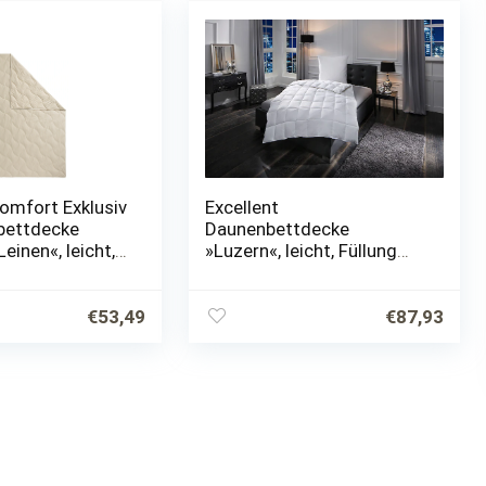
omfort Exklusiv
Excellent
bettdecke
Daunenbettdecke
inen«, leicht,
»Luzern«, leicht, Füllung
 Lyocell
100% Daunen, Bezug 100%
 50% Leinen,
Baumwolle, (1 St.),
 Baumwolle, (1
Wohlfühlkomfort durch
€
53,49
€
87,93
Naturfüllung