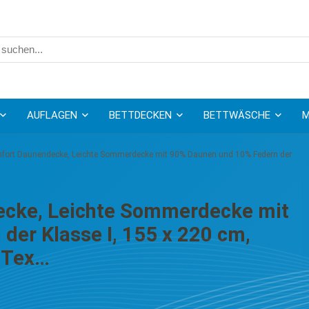
AUFLAGEN
BETTDECKEN
BETTWÄSCHE
M
fort Daunendecke, Leichte Sommerdecke mit 90% Daunen und 10% Federn der
ecke, Leichte Sommerdecke mit
der Klasse I, 155 x 220 cm,
-Tex…