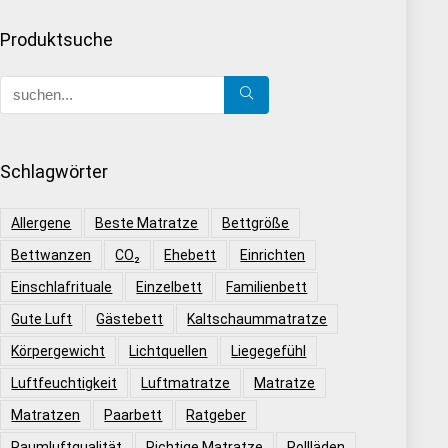
Produktsuche
Schlagwörter
Allergene
Beste Matratze
Bettgröße
Bettwanzen
CO₂
Ehebett
Einrichten
Einschlafrituale
Einzelbett
Familienbett
Gute Luft
Gästebett
Kaltschaummatratze
Körpergewicht
Lichtquellen
Liegegefühl
Luftfeuchtigkeit
Luftmatratze
Matratze
Matratzen
Paarbett
Ratgeber
Raumluftqualität
Richtige Matratze
Rollläden