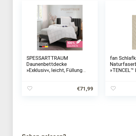
SPESSARTTRAUM
fan Schlafk
Daunenbettdecke
Naturfaser
»Exklusiv«, leicht, Füllung
»TENCEL™ Le
100% Daunen, (1 St.),
Füllung 50%
hergestellt in Deutschland,
(TENCEL™),
allergikerfreundlich
Bezug 100%
€
71,99
St.),…