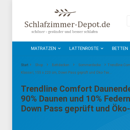
MATRATZEN
LATTENROSTE
BETTEN
Start
Shop
Bettdecken
Sommerdecke
Trendline Com
Klasse I, 155 x 220 cm, Down Pass geprüft und Öko-Tex…
Trendline Comfort Daunend
90% Daunen und 10% Federn 
Down Pass geprüft und Öko