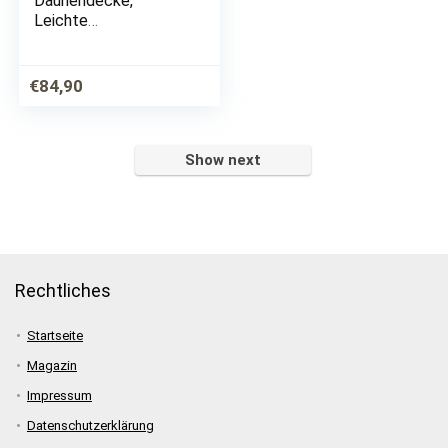
Daunendecke,
Leichte
Sommerdecke mit
90% Daunen und 10%
Federn der Klasse I,
€
84,90
155 x 220 cm, Down
Pass geprüft und
Öko-Tex…
Show next
Rechtliches
Startseite
Magazin
Impressum
Datenschutzerklärung