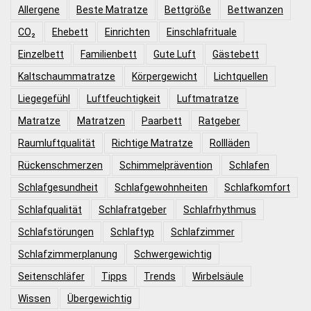
Allergene
Beste Matratze
Bettgröße
Bettwanzen
CO₂
Ehebett
Einrichten
Einschlafrituale
Einzelbett
Familienbett
Gute Luft
Gästebett
Kaltschaummatratze
Körpergewicht
Lichtquellen
Liegegefühl
Luftfeuchtigkeit
Luftmatratze
Matratze
Matratzen
Paarbett
Ratgeber
Raumluftqualität
Richtige Matratze
Rollläden
Rückenschmerzen
Schimmelprävention
Schlafen
Schlafgesundheit
Schlafgewohnheiten
Schlafkomfort
Schlafqualität
Schlafratgeber
Schlafrhythmus
Schlafstörungen
Schlaftyp
Schlafzimmer
Schlafzimmerplanung
Schwergewichtig
Seitenschläfer
Tipps
Trends
Wirbelsäule
Wissen
Übergewichtig