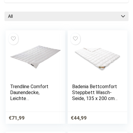
All
Trendline Comfort
Badenia Bettcomfort
Daunendecke,
Steppbett Wasch-
Leichte
Seide, 135 x 200 cm,
Sommerdecke mit
weiß
90% Daunen und 10%
Federn der Klasse I,
€
71,99
€
44,99
155 x 220 cm, Down
Pass geprüft und