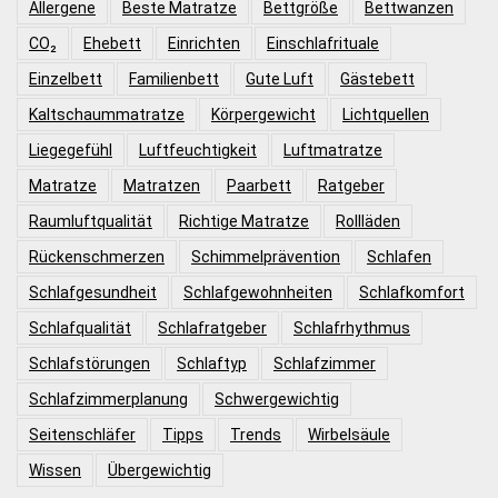
Allergene
Beste Matratze
Bettgröße
Bettwanzen
CO₂
Ehebett
Einrichten
Einschlafrituale
Einzelbett
Familienbett
Gute Luft
Gästebett
Kaltschaummatratze
Körpergewicht
Lichtquellen
Liegegefühl
Luftfeuchtigkeit
Luftmatratze
Matratze
Matratzen
Paarbett
Ratgeber
Raumluftqualität
Richtige Matratze
Rollläden
Rückenschmerzen
Schimmelprävention
Schlafen
Schlafgesundheit
Schlafgewohnheiten
Schlafkomfort
Schlafqualität
Schlafratgeber
Schlafrhythmus
Schlafstörungen
Schlaftyp
Schlafzimmer
Schlafzimmerplanung
Schwergewichtig
Seitenschläfer
Tipps
Trends
Wirbelsäule
Wissen
Übergewichtig