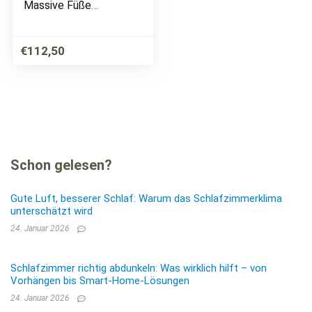
Massive Füße
Einzelbett
Bettgestell mit
Lattenrost/Rollrost
€
112,50
Schon gelesen?
Gute Luft, besserer Schlaf: Warum das Schlafzimmerklima
unterschätzt wird
24. Januar 2026
Schlafzimmer richtig abdunkeln: Was wirklich hilft – von
Vorhängen bis Smart-Home-Lösungen
24. Januar 2026