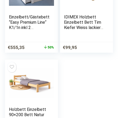
Einzelbett/Gästebett
IDIMEX Holzbett
“Easy Premium Line“
Einzelbett Bett Tim
K1/1n inkl 2
Kiefer Weiss lackiert
Schubladen und 2
100 x 200 cm (B x L)
Abdeckblenden, 90 x
200 cm Buche
Ursprünglicher
Aktueller
€
555,35
€
99,95
50%
Vollholz massiv weiß
Preis
Preis
lackiert
war:
ist:
€1.112,00
€555,35.
Holzbett Einzelbett
90×200 Bett Natur