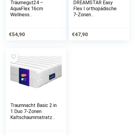
Träumegut24 –
DREAMSTAR Easy
AquaFlex 16cm
Flex I orthopädische
Wellness
7-Zonen
Kaltschaummatratze
Kaltschaummatratze
– 7-Zonen Matratze
I Öko-Tex Zertifiziert
– Härtegrad H2 & H3
I Härtegrad 2 und 3 I
€
54,90
€
47,90
– ÖkoTex
80 x 200 cm
Rollmatratze (90 x
200 cm, H2 & H3)
Traumnacht Basic 2 in
1 Duo 7-Zonen
Kaltschaummatratze,
Härtegrad 2 und 3,
Öko-Tex zertifiziert