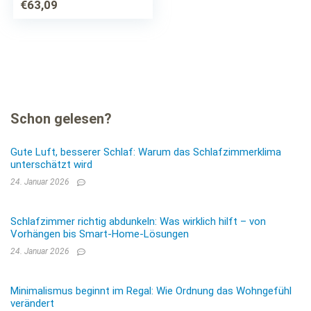
100 x 200 cm, Höhe
€
63,09
13 cm, produziert
nach deutschem…
Schon gelesen?
Gute Luft, besserer Schlaf: Warum das Schlafzimmerklima
unterschätzt wird
24. Januar 2026
Schlafzimmer richtig abdunkeln: Was wirklich hilft – von
Vorhängen bis Smart-Home-Lösungen
24. Januar 2026
Minimalismus beginnt im Regal: Wie Ordnung das Wohngefühl
verändert