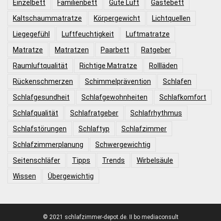
Einzelbett
Familienbett
Gute Luft
Gästebett
Kaltschaummatratze
Körpergewicht
Lichtquellen
Liegegefühl
Luftfeuchtigkeit
Luftmatratze
Matratze
Matratzen
Paarbett
Ratgeber
Raumluftqualität
Richtige Matratze
Rollläden
Rückenschmerzen
Schimmelprävention
Schlafen
Schlafgesundheit
Schlafgewohnheiten
Schlafkomfort
Schlafqualität
Schlafratgeber
Schlafrhythmus
Schlafstörungen
Schlaftyp
Schlafzimmer
Schlafzimmerplanung
Schwergewichtig
Seitenschläfer
Tipps
Trends
Wirbelsäule
Wissen
Übergewichtig
© 2021 schlafzimmer-depot.de. II bo mediaconsult