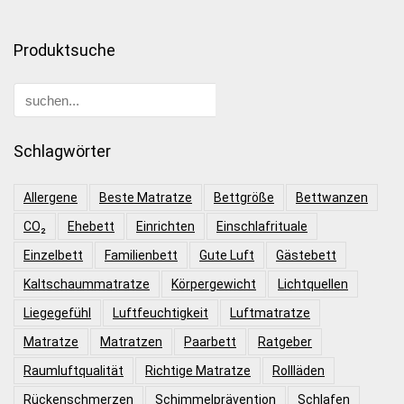
Produktsuche
Schlagwörter
Allergene
Beste Matratze
Bettgröße
Bettwanzen
CO₂
Ehebett
Einrichten
Einschlafrituale
Einzelbett
Familienbett
Gute Luft
Gästebett
Kaltschaummatratze
Körpergewicht
Lichtquellen
Liegegefühl
Luftfeuchtigkeit
Luftmatratze
Matratze
Matratzen
Paarbett
Ratgeber
Raumluftqualität
Richtige Matratze
Rollläden
Rückenschmerzen
Schimmelprävention
Schlafen