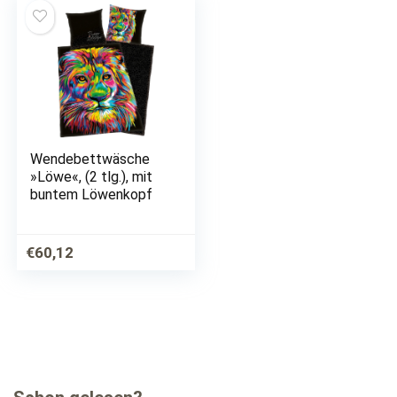
Wendebettwäsche
»Löwe«, (2 tlg.), mit
buntem Löwenkopf
€
60,12